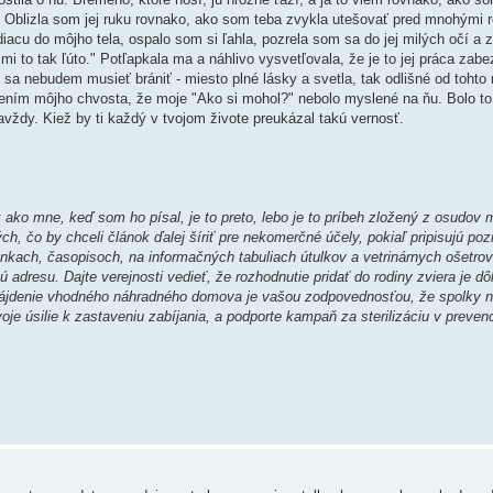
om. Oblizla som jej ruku rovnako, ako som teba zvykla utešovať pred mnohými
rúdiacu do môjho tela, ospalo som si ľahla, pozrela som sa do jej milých očí 
i to tak ľúto." Potľapkala ma a náhlivo vysvetľovala, že je to jej práca zab
 sa nebudem musieť brániť - miesto plné lásky a svetla, tak odlišné od tohto
ením môjho chvosta, že moje "Ako si mohol?" nebolo myslené na ňu. Bolo to
ždy. Kiež by ti každý v tvojom živote preukázal takú vernosť.
ko mne, keď som ho písal, je to preto, lebo je to príbeh zložený z osudov mi
ch, čo by chceli článok ďalej šíriť pre nekomerčné účely, pokiaľ pripisujú p
nkach, časopisoch, na informačných tabuliach útulkov a vetrinárnych ošetrov
 adresu. Dajte verejnosti vedieť, že rozhodnutie pridať do rodiny zviera je dô
 ža nájdenie vhodného náhradného domova je vašou zodpovednosťou, že spolky n
je úsilie k zastaveniu zabíjania, a podporte kampaň za sterilizáciu v preven