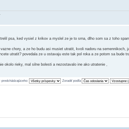
.
relil psa, ked vysiel z krikov a myslel ze je to srna, dlho som sa z toho spam
.
 vazne chory, a ze ho budu asi musiet utratit, kvoli nadoru na semennikoch, 
chcete utratit? povedala ze u ostavaju este tak pol roka a ze potom sa bude tr
 okolo rieky, mal silne bolesti a nezostavalo ine ako utratenie ,
z predchádzajúceho:
Zoradiť podľa