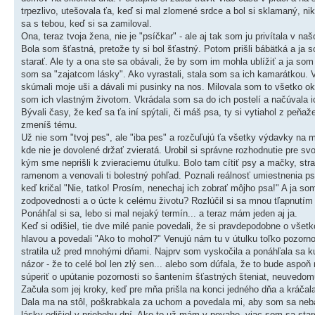
trpezlivo, utešovala ťa, keď si mal zlomené srdce a bol si sklamaný, n
sa s tebou, keď si sa zamiloval.
Ona, teraz tvoja žena, nie je "psíčkar" - ale aj tak som ju privítala v 
Bola som šťastná, pretože ty si bol šťastný. Potom prišli bábätká a ja
starať. Ale ty a ona ste sa obávali, že by som im mohla ublížiť a ja som 
som sa "zajatcom lásky". Ako vyrastali, stala som sa ich kamarátkou. Ve
skúmali moje uši a dávali mi pusinky na nos. Milovala som to všetko okol
som ich vlastným životom. Vkrádala som sa do ich postelí a načúvala i
Bývali časy, že keď sa ťa iní spýtali, či máš psa, ty si vytiahol z peň
zmeníš tému.
Už nie som "tvoj pes", ale "iba pes" a rozčuľujú ťa všetky výdavky na 
kde nie je dovolené držať zvieratá. Urobil si správne rozhodnutie pre sv
kým sme neprišli k zvieraciemu útulku. Bolo tam cítiť psy a mačky, strac
ramenom a venovali ti bolestný pohľad. Poznali reálnosť umiestnenia psa
keď kričal "Nie, tatko! Prosím, nenechaj ich zobrať môjho psa!" A ja som
zodpovednosti a o úcte k celému životu? Rozlúčil si sa mnou tľapnutím 
Ponáhľal si sa, lebo si mal nejaký termín... a teraz mám jeden aj ja.
Keď si odišiel, tie dve milé panie povedali, že si pravdepodobne o vše
hlavou a povedali "Ako to mohol?" Venujú nám tu v útulku toľko pozornos
stratila už pred mnohými dňami. Najprv som vyskočila a ponáhľala sa ku
názor - že to celé bol len zlý sen... alebo som dúfala, že to bude asp
súperiť o upútanie pozornosti so šantením šťastných šteniat, neuvedomu
Začula som jej kroky, keď pre mňa prišla na konci jedného dňa a kráčal
Dala ma na stôl, poškrabkala za uchom a povedala mi, aby som sa nebála
lásky odišiel v priebehu dní. Ako to už mám v povahe, viac som sa star