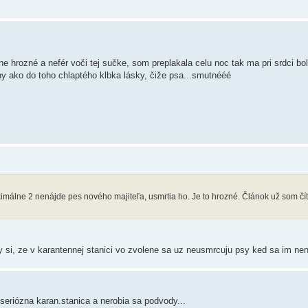
ne hrozné a nefér voči tej sučke, som preplakala celu noc tak ma pri srdci bole
ny ako do toho chlaptého klbka lásky, čiže psa...smutnééé
maximálne 2 nenájde pes nového majiteľa, usmrtia ho. Je to hrozné. Článok už som čít
a by si, ze v karantennej stanici vo zvolene sa uz neusmrcuju psy ked sa im n
 seriózna karan.stanica a nerobia sa podvody...