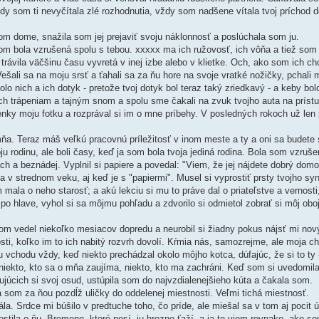
ikdy som ti nevyčítala zlé rozhodnutia, vždy som nadšene vítala tvoj príchod 
našom dome, snažila som jej prejaviť svoju náklonnosť a poslúchala som ju.
 som bola vzrušená spolu s tebou. xxxxx ma ich ružovosť, ich vôňa a tiež som
trávila väčšinu času vyvretá v inej izbe alebo v klietke. Och, ako som ich chce
šali sa na moju srsť a ťahali sa za ňu hore na svoje vratké nožičky, pchali m
o nich a ich dotyk - pretože tvoj dotyk bol teraz taký zriedkavý - a keby bolo
ch trápeniam a tajným snom a spolu sme čakali na zvuk tvojho auta na prístu
aženky moju fotku a rozprával si im o mne príbehy. V posledných rokoch už len
mňa. Teraz máš veľkú pracovnú príležitosť v inom meste a ty a oni sa budete
oju rodinu, ale boli časy, keď ja som bola tvoja jediná rodina. Bola som vzruš
h a beznádej. Vyplnil si papiere a povedal: "Viem, že jej nájdete dobrý domov
 v strednom veku, aj keď je s "papiermi". Musel si vyprostiť prsty tvojho sy
 mala o neho starosť; a akú lekciu si mu to práve dal o priateľstve a vernosti
po hlave, vyhol si sa môjmu pohľadu a zdvorilo si odmietol zobrať si môj obo
tkom vedel niekoľko mesiacov dopredu a neurobil si žiadny pokus nájsť mi nov
ti, koľko im to ich nabitý rozvrh dovolí. Kŕmia nás, samozrejme, ale moja ch
 vchodu vždy, keď niekto prechádzal okolo môjho kotca, dúfajúc, že si to ty 
oň niekto, kto sa o mňa zaujíma, niekto, kto ma zachráni. Keď som si uvedom
júcich si svoj osud, ustúpila som do najvzdialenejšieho kúta a čakala som.
a som za ňou pozdĺž uličky do oddelenej miestnosti. Veľmi tichá miestnosť.
. Srdce mi búšilo v predtuche toho, čo príde, ale miešal sa v tom aj pocit ú
ostila o ňu. Bremeno, ktoré nosí, ju hrozne ťaží, a ja to viem rovnako, ako 