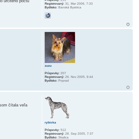
do urciteho poctu
Registrovaný:
31. Mar 2006, 7:33
Bydlisko:
Banská Bystrica
zuzu
Príspevky:
207
Registrovaný:
26. Nov 2005, 9:44
Bydlisko:
Poprad
 som čítala veľa
rybicka
Príspevky:
512
Registrovaný:
28. Sep 2005, 7:37
Bydlisko:
Skalica