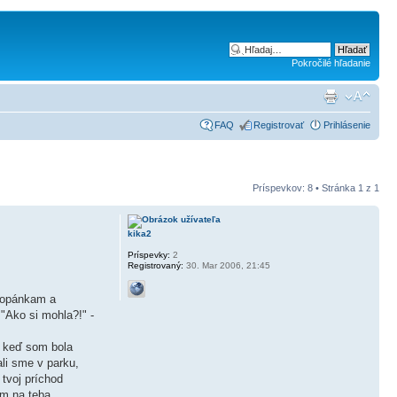
Pokročilé hľadanie
FAQ
Registrovať
Prihlásenie
Príspevkov: 8 • Stránka
1
z
1
kika2
Príspevky:
2
Registrovaný:
30. Mar 2006, 21:45
topánkam a
"Ako si mohla?!" -
i, keď som bola
ali sme v parku,
 tvoj príchod
om na teba