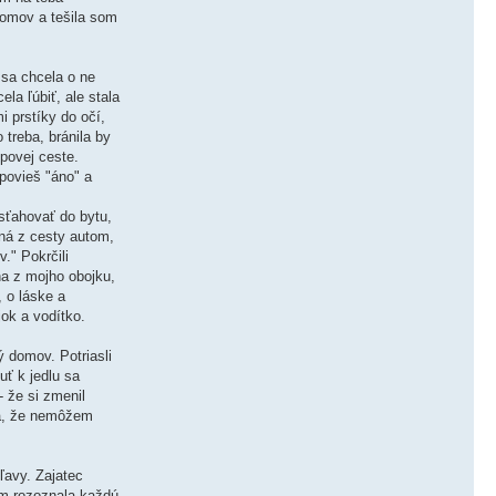
domov a tešila som
 sa chcela o ne
la ľúbiť, ale stala
i prstíky do očí,
 treba, bránila by
povej ceste.
 povieš "áno" a
 sťahovať do bytu,
ená z cesty autom,
." Pokrčili
na z mojho obojku,
, o láske a
jok a vodítko.
ý domov. Potriasli
uť k jedlu sa
- že si zmenil
ila, že nemôžem
ľavy. Zajatec
som rozoznala každú