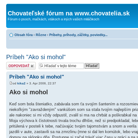
Chovateľské fórum na www.chovatelia.sk
Fórum o psoch, mačkách, vtákoch a iných vašich miláčikoch
Obsah fóra
‹
Rôzne
‹
Príbehy, príhody, zážitky, poviedky...
Príbeh "Ako si mohol"
Odoslať odpoveď
Príbeh "Ako si mohol"
od
kika2
» 3. Apr 2006, 22:37
Ako si mohol
Keď som bola šteniatko, zabávala som ťa svojím šantením a rozosmie
niekoľkým "zavraždeným" vankúšom som sa stala tvojím najlepším priat
ale nakoniec si mi vždy odpustil, zvalil si ma na chrbát a poškrabkal na
Moja výchova k čistotnosti trvala trochu dlhšie, než si predpokladal, l
pritúlená v posteli k tebe, načúvajúc tvojim tajomstvám a snom a veril
jazdili v aute, zastavili sa na zmrzlinu (mne si dal len kornútok, lebo v
domov na sklonku dňa. Postupne si začal tráviť viac času v práci a na 