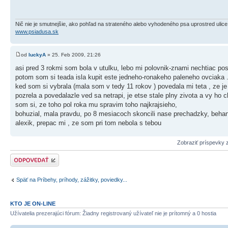
Nič nie je smutnejšie, ako pohľad na strateného alebo vyhodeného psa uprostred ulice
www.psiadusa.sk
od
luckyA
» 25. Feb 2009, 21:26
asi pred 3 rokmi som bola v utulku, lebo mi polovnik-znami nechtiac post
potom som si teada isla kupit este jedneho-ronakeho paleneho ovciaka 
ked som si vybrala (mala som v tedy 11 rokov ) povedala mi teta , ze je
pozrela a povedalazle ved sa netrapi, je etse stale plny zivota a vy ho 
som si, ze toho pol roka mu spravim toho najkrajsieho,
bohuzial, mala pravdu, po 8 mesiacoch skoncili nase prechadzky, behanie
alexik, prepac mi , ze som pri tom nebola s tebou
Zobraziť príspevky 
Odoslať odpoveď
Späť na Príbehy, príhody, zážitky, poviedky...
KTO JE ON-LINE
Užívatelia prezerajúci fórum: Žiadny registrovaný užívateľ nie je prítomný a 0 hostia