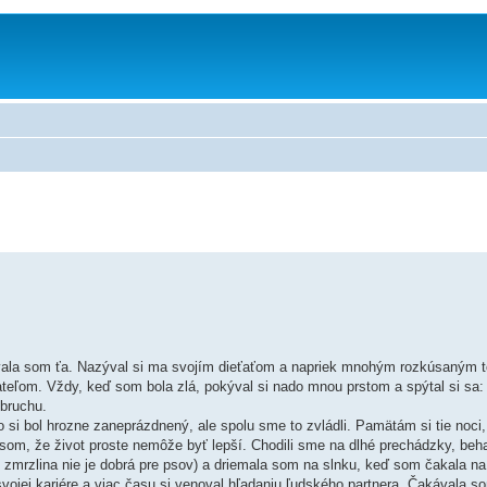
vala som ťa. Nazýval si ma svojím dieťaťom a napriek mnohým rozkúsaným 
eľom. Vždy, keď som bola zlá, pokýval si nado mnou prstom a spýtal si sa: 
 bruchu.
ebo si bol hrozne zaneprázdnený, ale spolu sme to zvládli. Pamätám si tie noc
a som, že život proste nemôže byť lepší. Chodili sme na dlhé prechádzky, beh
raj zmrzlina nie je dobrá pre psov) a driemala som na slnku, keď som čakala na
svojej kariére a viac času si venoval hľadaniu ľudského partnera. Čakávala s