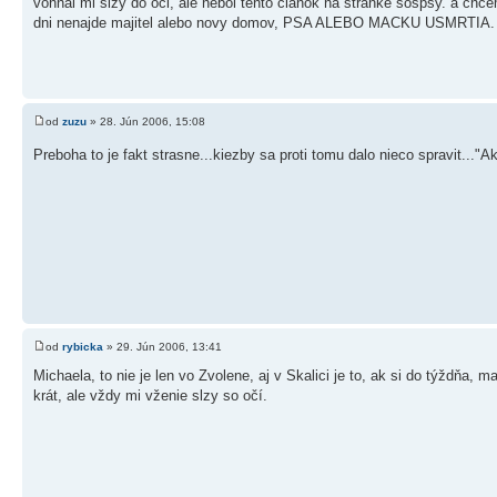
vohnal mi slzy do oci, ale nebol tento clanok na stranke sospsy. a chce
dni nenajde majitel alebo novy domov, PSA ALEBO MACKU USMRTIA.
od
zuzu
» 28. Jún 2006, 15:08
Preboha to je fakt strasne...kiezby sa proti tomu dalo nieco spravit..."
od
rybicka
» 29. Jún 2006, 13:41
Michaela, to nie je len vo Zvolene, aj v Skalici je to, ak si do týždňa,
krát, ale vždy mi vženie slzy so očí.