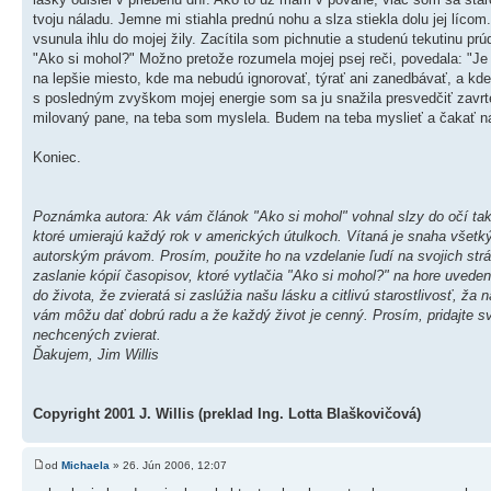
tvoju náladu. Jemne mi stiahla prednú nohu a slza stiekla dolu jej líc
vsunula ihlu do mojej žily. Zacítila som pichnutie a studenú tekutinu p
"Ako si mohol?" Možno pretože rozumela mojej psej reči, povedala: "Je m
na lepšie miesto, kde ma nebudú ignorovať, týrať ani zanedbávať, a kde
s posledným zvyškom mojej energie som sa ju snažila presvedčiť zavrt
milovaný pane, na teba som myslela. Budem na teba myslieť a čakať nav
Koniec.
Poznámka autora: Ak vám článok "Ako si mohol" vohnal slzy do očí tak a
ktoré umierajú každý rok v amerických útulkoch. Vítaná je snaha všetký
autorským právom. Prosím, použite ho na vzdelanie ľudí na svojich strá
zaslanie kópií časopisov, ktoré vytlačia "Ako si mohol?" na hore uvedenú
do života, že zvieratá si zaslúžia našu lásku a citlivú starostlivosť,
vám môžu dať dobrú radu a že každý život je cenný. Prosím, pridajte svo
nechcených zvierat.
Ďakujem, Jim Willis
Copyright 2001 J. Willis (preklad Ing. Lotta Blaškovičová)
od
Michaela
» 26. Jún 2006, 12:07