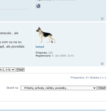
etavala , ale
ja som sa na nu
apit, ale povedala
luckyA
Príspevky:
240
Registrovaný:
5. Jan 2009, 12:41
Príspevkov: 8 • Stránka
1
z
1
Skočiť na: