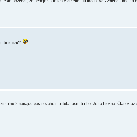
m este povedat, ze nedeje sa to len v americ. utulkoch. vo zvolene - ked sa 
Ako to mozu?"
 maximálne 2 nenájde pes nového majiteľa, usmrtia ho. Je to hrozné. Článok už