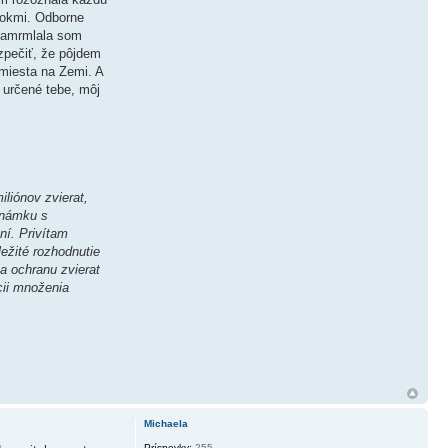
 rokmi. Odborne
a zamrmlala som
ezpečiť, že pôjdem
 miesta na Zemi. A
 určené tebe, môj
liónov zvierat,
oznámku s
ní. Privítam
ležité rozhodnutie
a ochranu zvierat
cii množenia
Michaela
Príspevky:
255