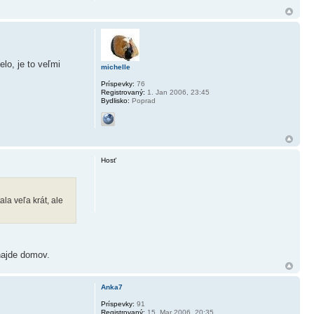
lo, je to veľmi
michelle
Príspevky:
76
Registrovaný:
1. Jan 2006, 23:45
Bydlisko:
Poprad
Hosť
ala veľa krát, ale
enajde domov.
Anka7
Príspevky:
91
Registrovaný:
15. Mar 2006, 20:35