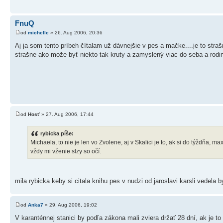
FnuQ
od
michelle
» 26. Aug 2006, 20:36
Aj ja som tento príbeh čítalam už dávnejšie v pes a mačke....je to straš
strašne ako može byť niekto tak kruty a zamyslený viac do seba a rodi
od
Hosť
» 27. Aug 2006, 17:44
rybicka píše:
Michaela, to nie je len vo Zvolene, aj v Skalici je to, ak si do týždňa, 
vždy mi vženie slzy so očí.
mila rybicka keby si citala knihu pes v nudzi od jaroslavi karsli vedel
od
Anka7
» 29. Aug 2006, 19:02
V karanténnej stanici by podľa zákona mali zviera držať 28 dní, ak je to