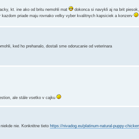
acky, kt. ine ako od britu nemohli mat
dokonca si navykli aj na brit piesok
 kazdom priade maju rovnako velky vyber kvalitnych kapsiciek a konzerv
omohli, ked ho prehanalo, dostali sme odorucanie od veterinara
estion, ale stále vsetko v cajku
niekde nie. Konkrétne tieto
https://nivadog.eu/platinum-natural-puppy-chicken