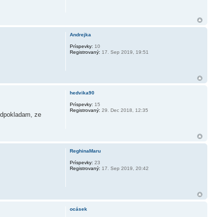
Andrejka
Príspevky:
10
Registrovaný:
17. Sep 2019, 19:51
hedvika90
Príspevky:
15
Registrovaný:
29. Dec 2018, 12:35
redpokladam, ze
ReghinaMaru
Príspevky:
23
Registrovaný:
17. Sep 2019, 20:42
ocásek