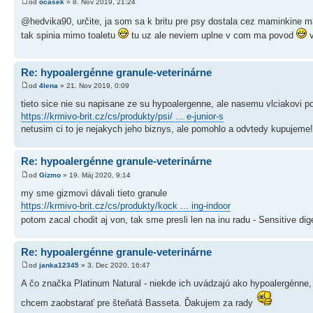
od
ocásek
» 8. Nov 2019, 21:24
@hedvika90, určite, ja som sa k britu pre psy dostala cez maminkine m
tak spinia mimo toaletu
tu uz ale neviem uplne v com ma povod
v
Re: hypoalergénne granule-veterinárne
od
4lena
» 21. Nov 2019, 0:09
tieto sice nie su napisane ze su hypoalergenne, ale nasemu vlciakovi p
https://krmivo-brit.cz/cs/produkty/psi/ ... e-junior-s
netusim ci to je nejakych jeho biznys, ale pomohlo a odvtedy kupujeme!
Re: hypoalergénne granule-veterinárne
od
Gizmo
» 19. Máj 2020, 9:14
my sme gizmovi dávali tieto granule
https://krmivo-brit.cz/cs/produkty/kock ... ing-indoor
potom zacal chodit aj von, tak sme presli len na inu radu - Sensitive dig
Re: hypoalergénne granule-veterinárne
od
janka12345
» 3. Dec 2020, 16:47
A čo značka Platinum Natural - niekde ich uvádzajú ako hypoalergénne, 
chcem zaobstarať pre šteňatá Basseta. Ďakujem za rady