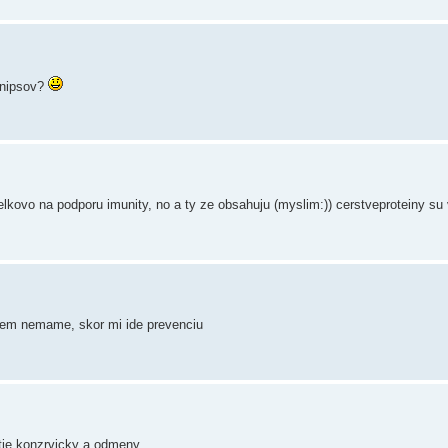
minipsov?
 celkovo na podporu imunity, no a ty ze obsahuju (myslim:)) cerstveproteiny s
blem nemame, skor mi ide prevenciu
 tie konzrvicky a odmeny