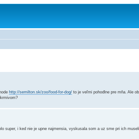
chode
http://semilton.sk/zoo/food-for-dog/
to je veľmi pohodlne pre mňa. Ale o
m krmivom?
bolo super, i ked nie je upne najmensia, vyskusala som a uz sme pri ich musel