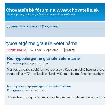
Chovateľské fórum na www.chovatelia.sk
Fórum o psoch, mačkách, vtákoch a iných vašich miláčikoch
Obsah fóra
‹
O psoch
‹
Výživa, krmivá
hypoalergénne granule-veterinárne
Odoslať odpoveď
Re: hypoalergénne granule-veterinárne
od
okssssip
» 3. Sep 2015, 12:59
Môj pes papa iba suché krmivo pre psov . Kupujem veľké balenia v ob
takáto diéta môže poškodiť psíkovi. Môžem teda kŕmiť psa len suchý
Re: hypoalergénne granule-veterinárne
od
gekonxx
» 30. Jún 2019, 4:02
dobre ohlasy su aj na brit mini granule, pre nasu shih tzu princeznu to 