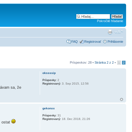
Pokročilé hľadanie
FAQ
Registrovať
Prihlásenie
Príspevkov: 28 •
Stránka
2
z
2
•
1
2
okssssip
Príspevky:
2
Registrovaný:
3. Sep 2015, 12:56
bávam sa, že
gekonxx
Príspevky:
31
Registrovaný:
18. Dec 2018, 21:26
i ostat