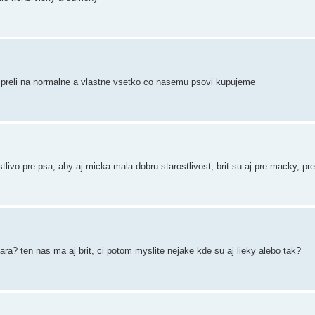
z preli na normalne a vlastne vsetko co nasemu psovi kupujeme
livo pre psa, aby aj micka mala dobru starostlivost, brit su aj pre macky, p
ra? ten nas ma aj brit, ci potom myslite nejake kde su aj lieky alebo tak?