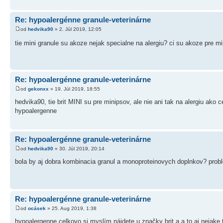
Re: hypoalergénne granule-veterinárne
od
hedvika90
» 2. Júl 2019, 12:05
tie mini granule su akoze nejak specialne na alergiu? ci su akoze pre 
Re: hypoalergénne granule-veterinárne
od
gekonxx
» 19. Júl 2019, 18:55
hedvika90, tie brit MINI su pre minipsov, ale nie ani tak na alergiu ako
hypoalergenne
Re: hypoalergénne granule-veterinárne
od
hedvika90
» 30. Júl 2019, 20:14
bola by aj dobra kombinacia granul a monoproteinovych doplnkov? pro
Re: hypoalergénne granule-veterinárne
od
ocásek
» 25. Aug 2019, 1:38
hypoalergenne celkovo si myslím nájdete u značky brit a a to aj nejake