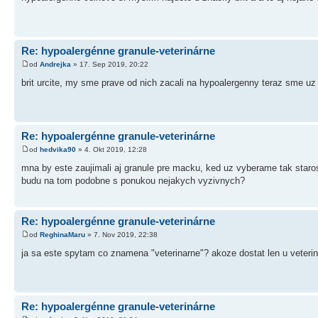
Re: hypoalergénne granule-veterinárne
od
Andrejka
» 17. Sep 2019, 20:22
brit urcite, my sme prave od nich zacali na hypoalergenny teraz sme u
Re: hypoalergénne granule-veterinárne
od
hedvika90
» 4. Okt 2019, 12:28
mna by este zaujimali aj granule pre macku, ked uz vyberame tak starost
budu na tom podobne s ponukou nejakych vyzivnych?
Re: hypoalergénne granule-veterinárne
od
ReghinaMaru
» 7. Nov 2019, 22:38
ja sa este spytam co znamena "veterinarne"? akoze dostat len u veterina
Re: hypoalergénne granule-veterinárne