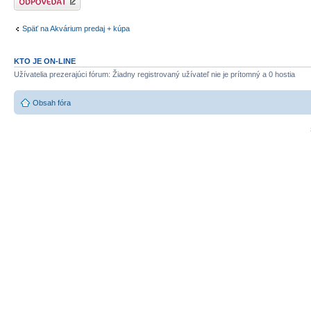
Späť na Akvárium predaj + kúpa
KTO JE ON-LINE
Užívatelia prezerajúci fórum: Žiadny registrovaný užívateľ nie je prítomný a 0 hostia
Obsah fóra