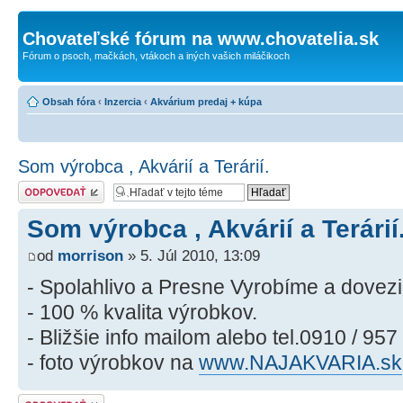
Chovateľské fórum na www.chovatelia.sk
Fórum o psoch, mačkách, vtákoch a iných vašich miláčikoch
Obsah fóra
‹
Inzercia
‹
Akvárium predaj + kúpa
Som výrobca , Akvárií a Terárií.
Odoslať odpoveď
Som výrobca , Akvárií a Terárií
od
morrison
» 5. Júl 2010, 13:09
- Spolahlivo a Presne Vyrobíme a dove
- 100 % kvalita výrobkov.
- Bližšie info mailom alebo tel.0910 / 957
- foto výrobkov na
www.NAJAKVARIA.sk
Odoslať odpoveď