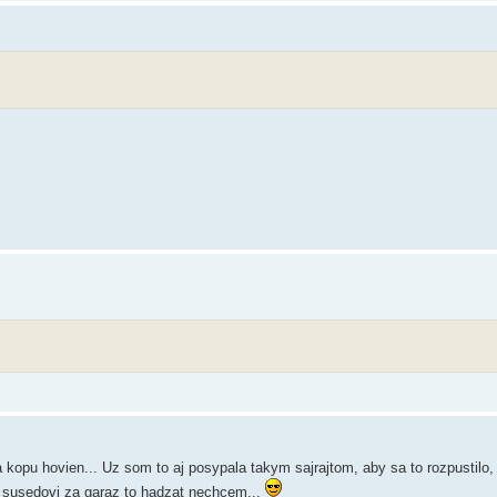
opu hovien... Uz som to aj posypala takym sajrajtom, aby sa to rozpustilo
ni susedovi za garaz to hadzat nechcem...