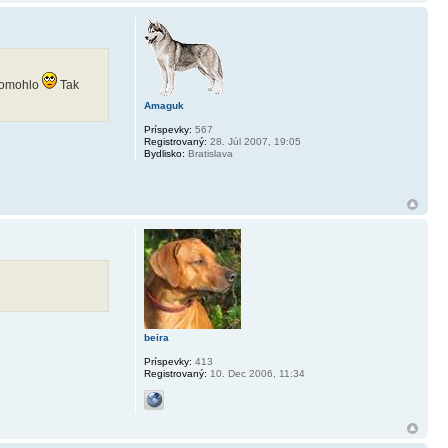
epomohlo
Tak
Amaguk
Príspevky:
567
Registrovaný:
28. Júl 2007, 19:05
Bydlisko:
Bratislava
beira
Príspevky:
413
Registrovaný:
10. Dec 2006, 11:34