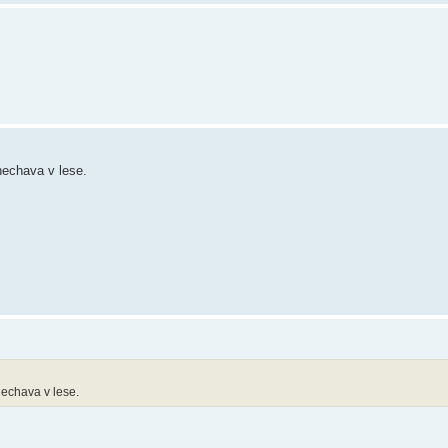
nechava v lese.
nechava v lese.