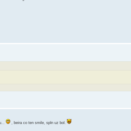
u...
, beira co ten smile, spln uz bol.