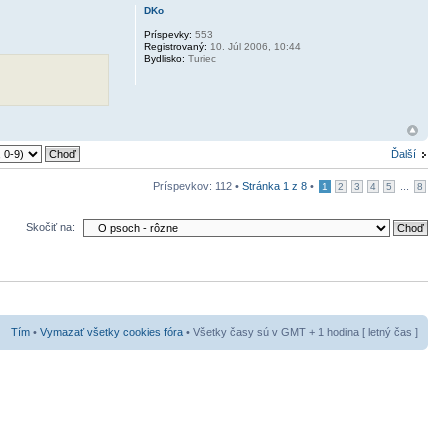
DKo
Príspevky:
553
Registrovaný:
10. Júl 2006, 10:44
Bydlisko:
Turiec
Ďalší
Príspevkov: 112 •
Stránka
1
z
8
•
...
1
2
3
4
5
8
Skočiť na:
Tím
•
Vymazať všetky cookies fóra
• Všetky časy sú v GMT + 1 hodina [ letný čas ]