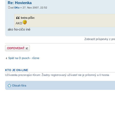
Re: Hovienka
od
DKo
» 27. Nov 2007, 22:52
beira píše:
AKO
ako ho-cičo iné
Zobraziť príspevky z p
Odoslať odpoveď
Späť na O psoch - rôzne
KTO JE ON-LINE
Užívatelia prezerajúci fórum: Žiadny registrovaný užívateľ nie je prítomný a 0 hostia
Obsah fóra