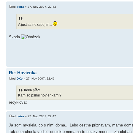
od
beira
» 27. Nov 2007, 22:42
A just sa nezapojím...
Skoda
Re: Hovienka
od
DKo
» 27. Nov 2007, 22:46
beira píše:
Kam so psimi hovienkami?
recyklovať
od
beira
» 27. Nov 2007, 22:47
Ja som myslela, co s nimi doma... Lebo cestne priznavam, mame doma k
Tak som chcela vediet, ci niekto nema na to nejaky recept... Za plot a