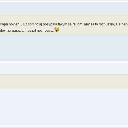
opu hovien... Uz som to aj posypala takym sajrajtom, aby sa to rozpustilo, ale n
sedovi za garaz to hadzat nechcem...