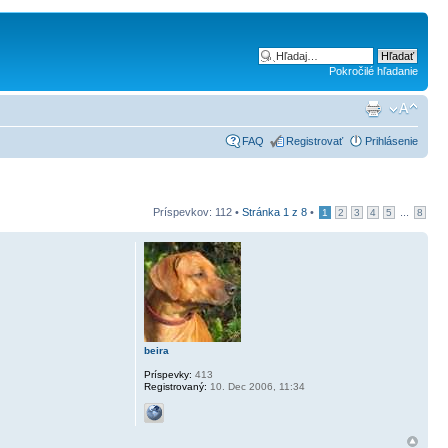
Pokročilé hľadanie
FAQ
Registrovať
Prihlásenie
Príspevkov: 112 •
Stránka
1
z
8
•
...
1
2
3
4
5
8
beira
Príspevky:
413
Registrovaný:
10. Dec 2006, 11:34