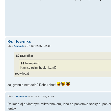
Re: Hovienka
od
Amaguk
» 27. Nov 2007, 22:48
DKo píše:
beira píše:
Kam so psimi hovienkami?
recyklovať
co, granule nestacia? Dobru chut!
od
...repr^zent
» 27. Nov 2007, 22:48
Do kosa aj s vlastnym mikrotenakom, lebo tie papierove sacky s lpatko
tentok