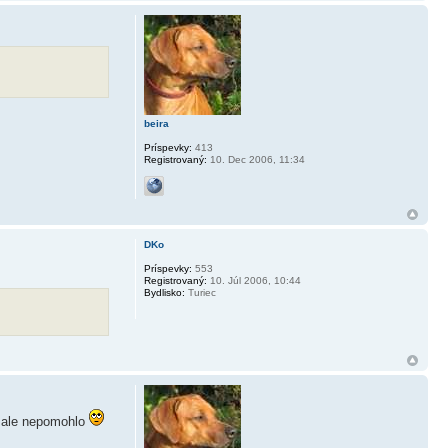
beira
Príspevky:
413
Registrovaný:
10. Dec 2006, 11:34
DKo
Príspevky:
553
Registrovaný:
10. Júl 2006, 10:44
Bydlisko:
Turiec
, ale nepomohlo