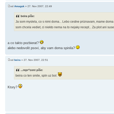
od
Amaguk
» 27. Nov 2007, 22:49
beira píše:
Ja som myslela, co s nimi doma... Lebo cestne priznavam, mame doma k
som chcela vediet, ci niekto nema na to nejaky recept... Za plot ani su
a co takto pozbierat?
alebo nedovolit psovi, aby vam doma spinila?
od
beira
» 27. Nov 2007, 22:51
...repr^zent píše:
beira co ten smile, spln uz bol.
Ktory?