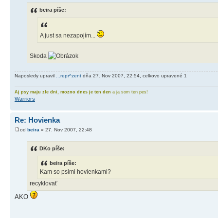
beira píše:
A just sa nezapojím...
Skoda
Naposledy upravil
...repr^zent
dňa 27. Nov 2007, 22:54, celkovo upravené 1
Aj psy maju zle dni, mozno dnes je ten den
a ja som ten pes!
Warriors
Re: Hovienka
od
beira
» 27. Nov 2007, 22:48
DKo píše:
beira píše:
Kam so psimi hovienkami?
recyklovať
AKO