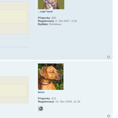
...repr^zent
Príspevky:
460
Registrovaný:
4. Okt 2007, 2:26
Bydlisko:
Bratislava
beira
Príspevky:
413
Registrovaný:
10. Dec 2006, 11:34