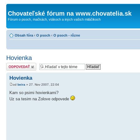
Chovateľské fórum na www.chovatelia.sk
Fórum o psoch, mačkách, vtákoch a iných vašich miláčikoch
Obsah fóra
‹
O psoch
‹
O psoch - rôzne
Hovienka
Odoslať odpoveď
Hovienka
od
beira
» 27. Nov 2007, 22:04
Kam so psimi hovienkami?
Uz sa tesim na Zolove odpovede