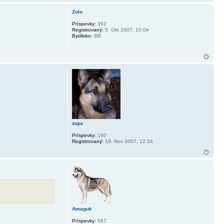
Zolo
Príspevky:
362
Registrovaný:
5. Okt 2007, 10:04
Bydlisko:
BB
zopz
Príspevky:
160
Registrovaný:
19. Nov 2007, 12:34
Amaguk
Príspevky:
567