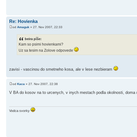
Re: Hovienka
od
Amaguk
» 27. Nov 2007, 22:33
beira píše:
Kam so psimi hovienkami?
Uz sa tesim na Zolove odpovede
zavisi - vascinou do smetneho kosa, ale v lese nezbieram
od
Kaca
» 27. Nov 2007, 22:38
V BA do kosov na to urcenych, v inych mestach podla okolnosti, dom
Vodca svorky