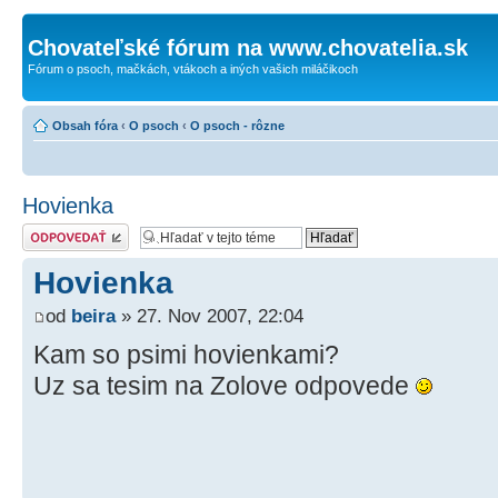
Chovateľské fórum na www.chovatelia.sk
Fórum o psoch, mačkách, vtákoch a iných vašich miláčikoch
Obsah fóra
‹
O psoch
‹
O psoch - rôzne
Hovienka
Odoslať odpoveď
Hovienka
od
beira
» 27. Nov 2007, 22:04
Kam so psimi hovienkami?
Uz sa tesim na Zolove odpovede