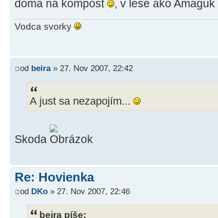
doma na kompost
, v lese ako Amaguk
Vodca svorky
od
beira
» 27. Nov 2007, 22:42
A just sa nezapojím...
Skoda
Re: Hovienka
od
DKo
» 27. Nov 2007, 22:46
beira píše: