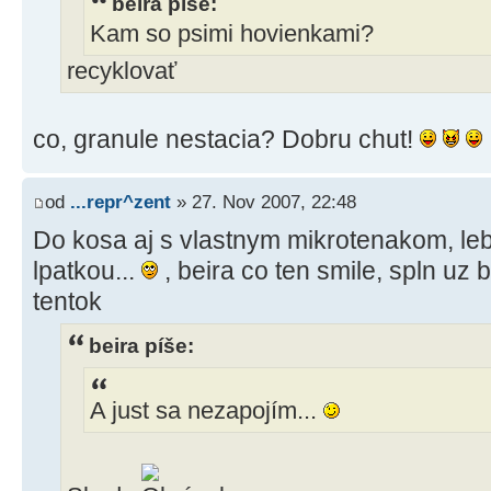
beira píše:
Kam so psimi hovienkami?
recyklovať
co, granule nestacia? Dobru chut!
od
...repr^zent
» 27. Nov 2007, 22:48
Do kosa aj s vlastnym mikrotenakom, leb
lpatkou...
, beira co ten smile, spln uz 
tentok
beira píše:
A just sa nezapojím...