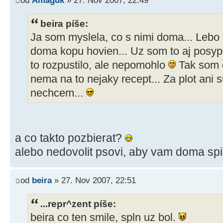
od
Amaguk
» 27. Nov 2007, 22:49
beira píše:
Ja som myslela, co s nimi doma... Leb
doma kopu hovien... Uz som to aj posyp
to rozpustilo, ale nepomohlo
Tak som c
nema na to nejaky recept... Za plot ani 
nechcem...
a co takto pozbierat?
alebo nedovolit psovi, aby vam doma sp
od
beira
» 27. Nov 2007, 22:51
...repr^zent píše:
beira co ten smile, spln uz bol.