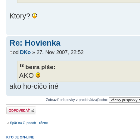
Ktory?
Re: Hovienka
od
DKo
» 27. Nov 2007, 22:52
beira píše:
AKO
ako ho-cičo iné
Zobraziť príspevky z predchádzajúceho:
Odoslať odpoveď
Späť na O psoch - rôzne
KTO JE ON-LINE