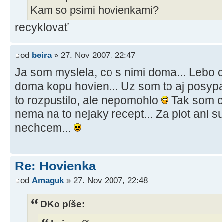
Kam so psimi hovienkami?
recyklovať
od
beira
» 27. Nov 2007, 22:47
Ja som myslela, co s nimi doma... Lebo
doma kopu hovien... Uz som to aj posypa
to rozpustilo, ale nepomohlo
Tak som ch
nema na to nejaky recept... Za plot ani 
nechcem...
Re: Hovienka
od
Amaguk
» 27. Nov 2007, 22:48
DKo píše: