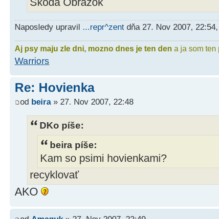
Skoda
Naposledy upravil
...repr^zent
dňa 27. Nov 2007, 22:54,
Aj psy maju zle dni, mozno dnes je ten den
a ja som ten 
Warriors
Re: Hovienka
od
beira
» 27. Nov 2007, 22:48
DKo píše:
beira píše:
Kam so psimi hovienkami?
recyklovať
AKO