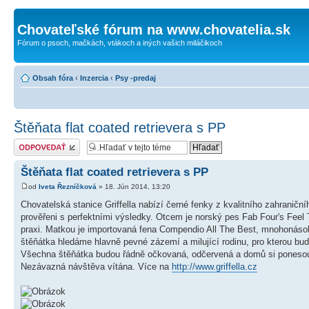
Chovateľské fórum na www.chovatelia.sk
Fórum o psoch, mačkách, vtákoch a iných vašich miláčikoch
Obsah fóra
‹
Inzercia
‹
Psy -predaj
Štěňata flat coated retrievera s PP
Odoslať odpoveď
Štěňata flat coated retrievera s PP
od
Iveta Řezníčková
» 18. Jún 2014, 13:20
Chovatelská stanice Griffella nabízí černé fenky z kvalitního zahraničn
prověřeni s perfektními výsledky. Otcem je norský pes Fab Four's Feel
praxi. Matkou je importovaná fena Compendio All The Best, mnohonásobn
štěňátka hledáme hlavně pevné zázemí a milující rodinu, pro kterou b
Všechna štěňátka budou řádně očkovaná, odčervená a domů si ponesou p
Nezávazná návštěva vítána. Více na
http://www.griffella.cz