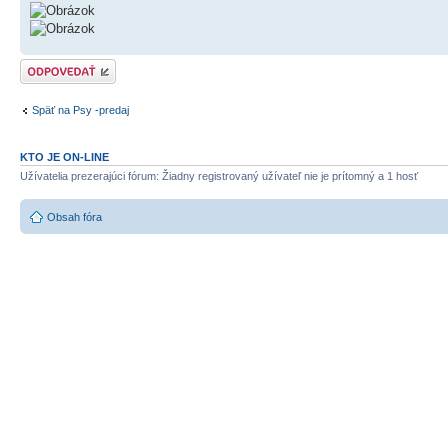
Odoslať odpoveď
Späť na Psy -predaj
KTO JE ON-LINE
Užívatelia prezerajúci fórum: Žiadny registrovaný užívateľ nie je prítomný a 1 hosť
Obsah fóra