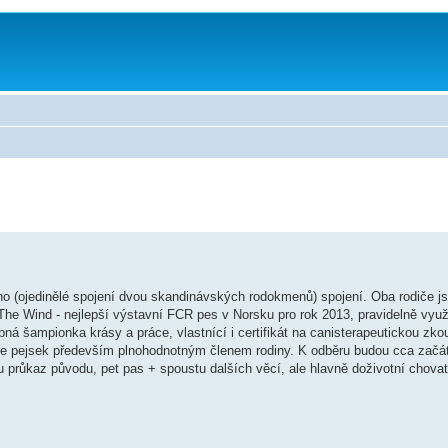
ího (ojedinělé spojení dvou skandinávských rodokmenů) spojení. Oba rodiče js
 The Wind - nejlepší výstavní FCR pes v Norsku pro rok 2013, pravidelně vyu
á šampionka krásy a práce, vlastnící i certifikát na canisterapeutickou zko
ude pejsek především plnohodnotným členem rodiny. K odběru budou cca začá
růkaz původu, pet pas + spoustu dalších věcí, ale hlavně doživotní chovat