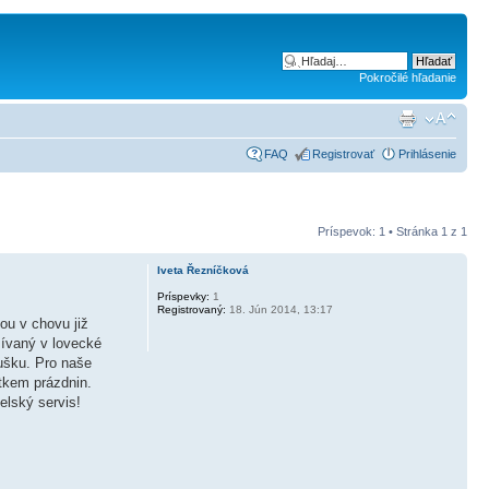
Pokročilé hľadanie
FAQ
Registrovať
Prihlásenie
Príspevok: 1 • Stránka
1
z
1
Iveta Řezníčková
Príspevky:
1
Registrovaný:
18. Jún 2014, 13:17
ou v chovu již
žívaný v lovecké
ušku. Pro naše
tkem prázdnin.
elský servis!