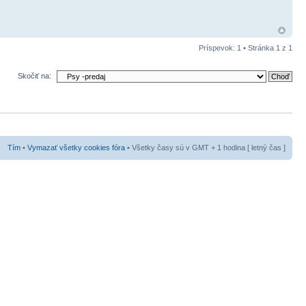
Príspevok: 1 • Stránka
1
z
1
Skočiť na:
Tím
•
Vymazať všetky cookies fóra
• Všetky časy sú v GMT + 1 hodina [ letný čas ]