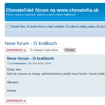
Chovateľské fórum na www.chovatelia.sk
Fórum o psoch, mačkách, vtákoch a iných vašich miláčikoch
Obsah fóra
‹
O tomto fóre a o tejto stránke
‹
Čo vám tu chýba, alebo, čo by s
Nove forum - O kralikoch
Odoslať odpoveď
Nove forum - O kralikoch
od
AndrejHyla
» 28. Feb 2019, 15:00
Dobry den,
bolo by mozne zo strany administratorov pridat nove forum- forum krali
dakujem
Andrej
Odoslať odpoveď