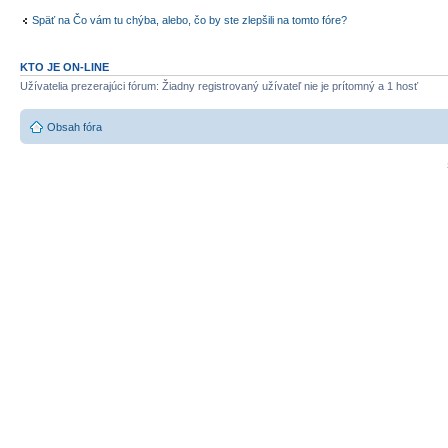
Späť na Čo vám tu chýba, alebo, čo by ste zlepšili na tomto fóre?
KTO JE ON-LINE
Užívatelia prezerajúci fórum: Žiadny registrovaný užívateľ nie je prítomný a 1 hosť
Obsah fóra