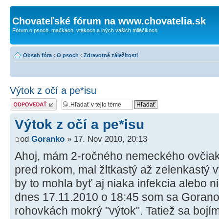
Chovateľské fórum na www.chovatelia.sk
Fórum o psoch, mačkách, vtákoch a iných vašich miláčikoch
Obsah fóra
‹
O psoch
‹
Zdravotné záležitosti
Výtok z očí a pe*isu
Odoslať odpoveď
Výtok z očí a pe*isu
od
Goranko
» 17. Nov 2010, 20:13
Ahoj, mám 2-ročného nemeckého ovčiaka
pred rokom, mal žltkastý až zelenkastý v
by to mohla byť aj niaka infekcia alebo n
dnes 17.11.2010 o 18:45 som sa Goranovi
rohovkách mokrý "výtok". Tatiež sa bojí