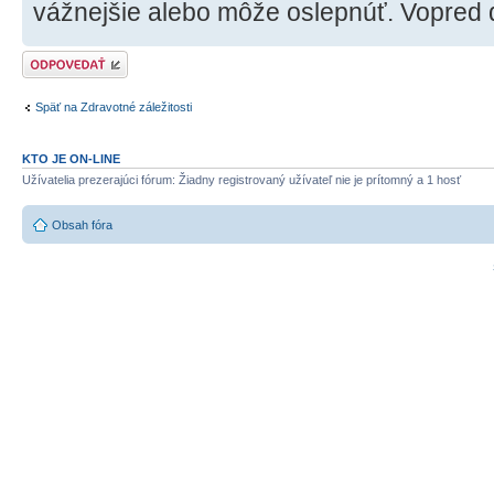
vážnejšie alebo môže oslepnúť. Vopred
Odoslať odpoveď
Späť na Zdravotné záležitosti
KTO JE ON-LINE
Užívatelia prezerajúci fórum: Žiadny registrovaný užívateľ nie je prítomný a 1 hosť
Obsah fóra