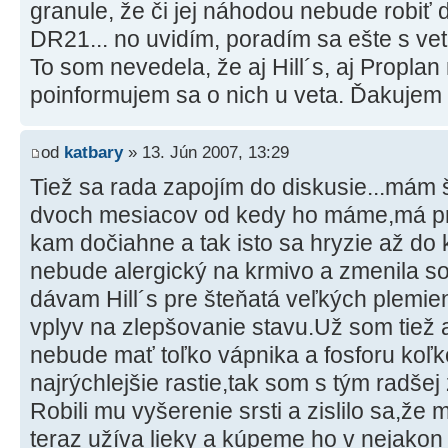
granule, že či jej náhodou nebude robiť 
DR21... no uvidím, poradím sa ešte s ve
To som nevedela, že aj Hill´s, aj Proplan
poinformujem sa o nich u veta. Ďakujem z
od
katbary
» 13. Jún 2007, 13:29
Tiež sa rada zapojím do diskusie...má
dvoch mesiacov od kedy ho máme,má pr
kam dočiahne a tak isto sa hryzie až do k
nebude alergický na krmivo a zmenila so
dávam Hill´s pre šteňatá veľkých plemie
vplyv na zlepšovanie stavu.Už som tiež 
nebude mať toľko vápnika a fosforu koľk
najrýchlejšie rastie,tak som s tým radšej 
Robili mu vyšerenie srsti a zislilo sa,že 
teraz užíva lieky a kúpeme ho v nejakon