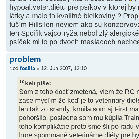
hypoal.veter.diétu pre psíkov v ktorej b
látky a malo to kvalitné bielkoviny ? Prop
tuším Hills len neviem ako su konzervov
ten Spcifik vajco-ryža nebol zlý alergické
psíček mi to po dvoch mesiacoch nechc
problem
od
fosilia
» 12. Jún 2007, 12:10
keit píše:
Som z toho dosť zmetená, viem že RC nie
zase myslím že keď je to veterinary diets
len tak zo srandy, kŕmila som aj First m
pohoršilo, posledne som mu kúpila Train
toho komplikácie preto sme šli po radu 
hore spomínané veterinárne diéty pre h