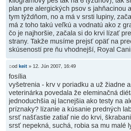
kilogramový pes tak na 6 týždňov), tak sm
plan pre alergických psov s jahňacinou a 
tym týždňom, no a má v srsti lupiny, začal
má z toho takú veľkú a vodnatú ako z gr
čo je najhoršie, začala si do krvi lízať 
strany. Takže musíme prejsť opäť na pre
skúseností pre ňu vhodnejší, Royal Cani
od
keit
» 12. Jún 2007, 16:49
fosília
vyšetrenia - krv v poriadku a už žiadne a
veterinárka povedala že eleminačná diét
jednoduchšia aj lacnejšia ako testy na al
príznaky? lízanie a kúsanie predných la
srsť našťastie zatiaľ nie do krvi, škraban
srsť nepekná, suchá, robia sa mu malé ly