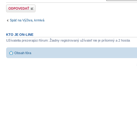
Odoslať odpoveď
Späť na Výživa, krmivá
KTO JE ON-LINE
Užívatelia prezerajúci fórum: Žiadny registrovaný užívateľ nie je prítomný a 2 hostia
Obsah fóra