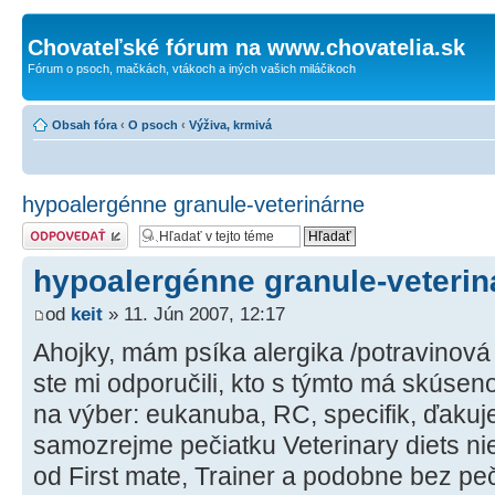
Chovateľské fórum na www.chovatelia.sk
Fórum o psoch, mačkách, vtákoch a iných vašich miláčikoch
Obsah fóra
‹
O psoch
‹
Výživa, krmivá
hypoalergénne granule-veterinárne
Odoslať odpoveď
hypoalergénne granule-veterin
od
keit
» 11. Jún 2007, 12:17
Ahojky, mám psíka alergika /potravinová 
ste mi odporučili, kto s týmto má skúsen
na výber: eukanuba, RC, specifik, ďaku
samozrejme pečiatku Veterinary diets ni
od First mate, Trainer a podobne bez p