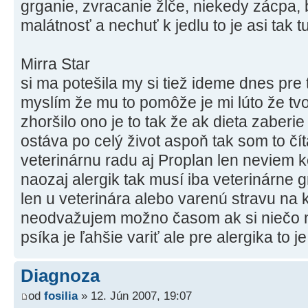
grganie, zvracanie žlče, niekedy zácpa, 
malátnosť a nechuť k jedlu to je asi tak 
Mirra Star
si ma potešila my si tiež ideme dnes pr
myslím že mu to pomôže je mi lúto že tv
zhoršilo ono je to tak že ak dieta zaberi
ostáva po celý život aspoň tak som to číta
veterinárnu radu aj Proplan len neviem k
naozaj alergik tak musí iba veterinárne g
len u veterinára alebo varenú stravu na k
neodvažujem možno časom ak si niečo 
psíka je ľahšie variť ale pre alergika to je
Diagnoza
od
fosilia
» 12. Jún 2007, 19:07