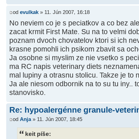
od
evulkak
» 11. Jún 2007, 16:18
No neviem co je s peciatkov a co bez a
zacat krmit First Mate. Su na to velmi d
poznam dvoch chovatelov ktori si ich ne
krasne pomohli ich psikom zbavit sa oc
Ja osobne si myslim ze nie vsetko s peci
ma RC napis veterinary diets neznamena
mal lupiny a otrasnu stolicu. Takze je to 
Ja ale niesom odbornik na to su tu iny.. t
stanovisko.
Re: hypoalergénne granule-veteri
od
Anja
» 11. Jún 2007, 18:45
keit píše: