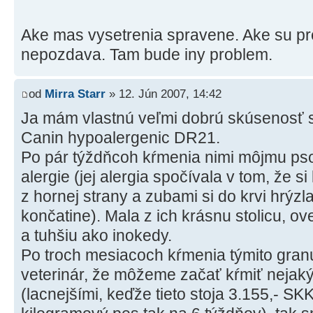
Ake mas vysetrenia spravene. Ake su pre
nepozdava. Tam bude iny problem.
od
Mirra Starr
» 12. Jún 2007, 14:42
Ja mám vlastnú veľmi dobrú skúsenosť s
Canin hypoalergenic DR21.
Po pár týždňcoh kŕmenia nimi môjmu psov
alergie (jej alergia spočívala v tom, že si
z hornej strany a zubami si do krvi hrýzl
končatine). Mala z ich krásnu stolicu, o
a tuhšiu ako inokedy.
Po troch mesiacoch kŕmenia týmito gra
veterinár, že môžeme začať kŕmiť nejaký
(lacnejšími, keďže tieto stoja 3.155,- S