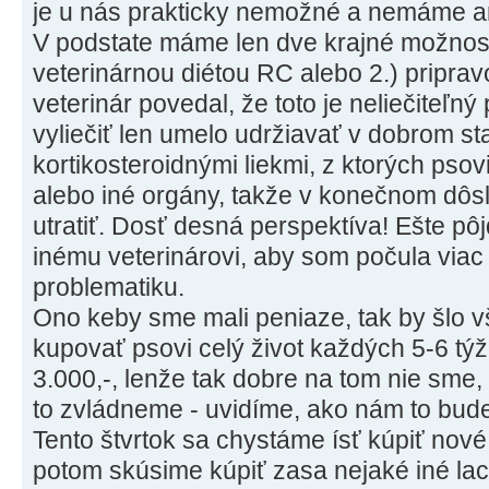
je u nás prakticky nemožné a nemáme an
V podstate máme len dve krajné možnosti
veterinárnou diétou RC alebo 2.) pripravo
veterinár povedal, že toto je neliečiteľný
vyliečiť len umelo udržiavať v dobrom st
kortikosteroidnými liekmi, z ktorých psov
alebo iné orgány, takže v konečnom dôsl
utratiť. Dosť desná perspektíva! Ešte pô
inému veterinárovi, aby som počula viac
problematiku.
Ono keby sme mali peniaze, tak by šlo v
kupovať psovi celý život každých 5-6 týž
3.000,-, lenže tak dobre na tom nie sme
to zvládneme - uvidíme, ako nám to bud
Tento štvrtok sa chystáme ísť kúpiť no
potom skúsime kúpiť zasa nejaké iné la