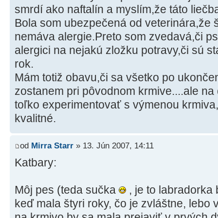
smrdí ako naftalín a myslím,že táto lieč
Bola som ubezpečená od veterinára,že 
nemáva alergie.Preto som zvedavá,či psí
alergici na nejakú zložku potravy,či sú s
rok.
Mám totiž obavu,či sa všetko po ukončen
zostanem pri pôvodnom krmive....ale na 
toľko experimentovať s výmenou krmiva,
kvalitné.
od
Mirra Starr
» 13. Jún 2007, 14:11
Katbary:
Môj pes (teda sučka
, je to labradorka
keď mala štyri roky, čo je zvláštne, lebo v
na krmivo by sa mala prejaviť v prvých 