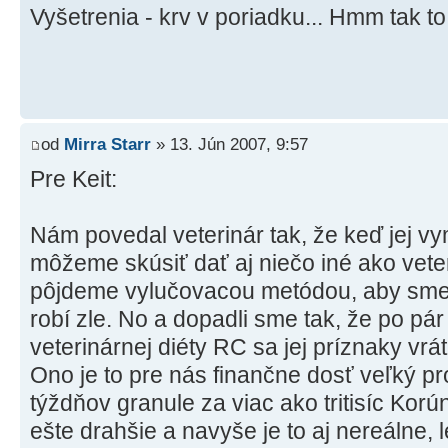
Vyšetrenia - krv v poriadku... Hmm tak t
od
Mirra Starr
» 13. Jún 2007, 9:57
Pre Keit:
Nám povedal veterinár tak, že keď jej vy
môžeme skúsiť dať aj niečo iné ako veter
pôjdeme vylučovacou metódou, aby sme zis
robí zle. No a dopadli sme tak, že po 
veterinárnej diéty RC sa jej príznaky vrát
Ono je to pre nás finančne dosť veľký 
týždňov granule za viac ako tritisíc Korú
ešte drahšie a navyše je to aj nereálne,