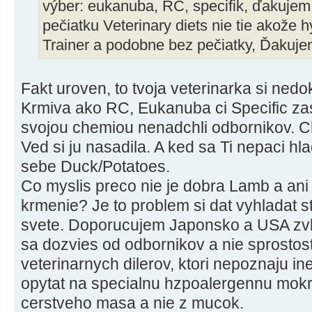
výber: eukanuba, RC, specifik, ďakuje
pečiatku Veterinary diets nie tie akože 
Trainer a podobne bez pečiatky, Ďakuj
Fakt uroven, to tvoja veterinarka si nedo
Krmiva ako RC, Eukanuba ci Specific zas
svojou chemiou nenadchli odbornikov. C
Ved si ju nasadila. A ked sa Ti nepaci hl
sebe Duck/Potatoes.
Co myslis preco nie je dobra Lamb a ani
krmenie? Je to problem si dat vyhladat st
svete. Doporucujem Japonsko a USA zvla
sa dozvies od odbornikov a nie sprostos
veterinarnych dilerov, ktori nepoznaju i
opytat na specialnu hzpoalergennu mokr
cerstveho masa a nie z mucok.