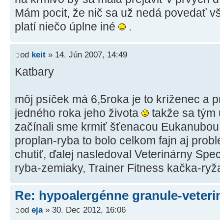
Mám pocit, že nič sa už nedá povedať 
platí niečo úplne iné
.
od
keit
» 14. Jún 2007, 14:49
Katbary
môj psíček má 6,5roka je to kríženec a p
jedného roka jeho života
takže sa tým 
začínali sme krmiť šťenacou Eukanubou 
proplan-ryba to bolo celkom fajn aj probl
chutiť, ďalej nasledoval Veterinárny Spec
ryba-zemiaky, Trainer Fitness kačka-ryž
Re: hypoalergénne granule-veteri
od
eja
» 30. Dec 2012, 16:06