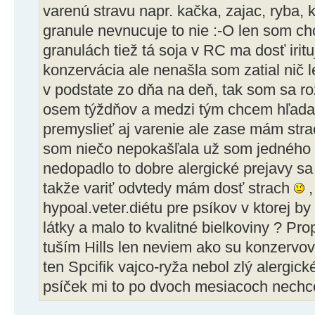
varenú stravu napr. kačka, zajac, ryba, k
granule nevnucuje to nie :-O len som ch
granulách tiež tá soja v RC ma dosť iritu
konzervácia ale nenašla som zatial nič l
v podstate zo dňa na deň, tak som sa r
osem týždňov a medzi tým chcem hľadať
premyslieť aj varenie ale zase mám str
som niečo nepokašľala už som jedného č
nedopadlo to dobre alergické prejavy sa
takže variť odvtedy mám dosť strach
,
hypoal.veter.diétu pre psíkov v ktorej 
látky a malo to kvalitné bielkoviny ? Pro
tuším Hills len neviem ako su konzervov
ten Spcifik vajco-ryža nebol zlý alergické
psíček mi to po dvoch mesiacoch nechc