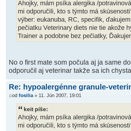
Ahojky, mám psíka alergika /potravinová 
mi odporučili, kto s týmto má skúsenost
výber: eukanuba, RC, specifik, ďakuje
pečiatku Veterinary diets nie tie akože 
Trainer a podobne bez pečiatky, Ďakuj
No o first mate som počula aj ja same d
odporučil aj veterinar takže sa ich chys
Re: hypoalergénne granule-veteri
od
fosilia
» 11. Jún 2007, 19:01
keit píše:
Ahojky, mám psíka alergika /potravinová 
mi odporučili, kto s týmto má skúsenost