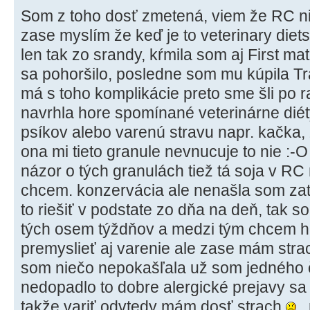
Som z toho dosť zmetená, viem že RC nie 
zase myslím že keď je to veterinary diets
len tak zo srandy, kŕmila som aj First m
sa pohoršilo, posledne som mu kúpila Tra
má s toho komplikácie preto sme šli po r
navrhla hore spomínané veterinárne dié
psíkov alebo varenú stravu napr. kačka, z
ona mi tieto granule nevnucuje to nie :-
názor o tých granulách tiež tá soja v RC m
chcem. konzervácia ale nenašla som zati
to riešiť v podstate zo dňa na deň, tak 
tých osem týždňov a medzi tým chcem hľ
premyslieť aj varenie ale zase mám str
som niečo nepokašľala už som jedného č
nedopadlo to dobre alergické prejavy sa
takže variť odvtedy mám dosť strach
,