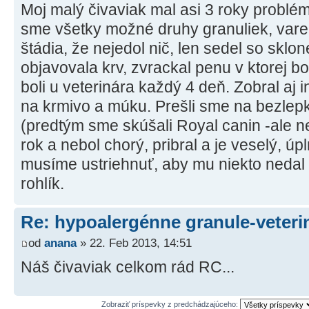
Moj malý čivaviak mal asi 3 roky problé
sme všetky možné druhy granuliek, varenú
štádia, že nejedol nič, len sedel so sklo
objavovala krv, zvrackal penu v ktorej bol
boli u veterinára každý 4 deň. Zobral aj in
na krmivo a múku. Prešli sme na bezle
(predtým sme skúšali Royal canin -ale nec
rok a nebol chorý, pribral a je veselý, ú
musíme ustriehnuť, aby mu niekto nedal 
rohlík.
Re: hypoalergénne granule-veteri
od
anana
» 22. Feb 2013, 14:51
Náš čivaviak celkom rád RC...
Zobraziť príspevky z predchádzajúceho: