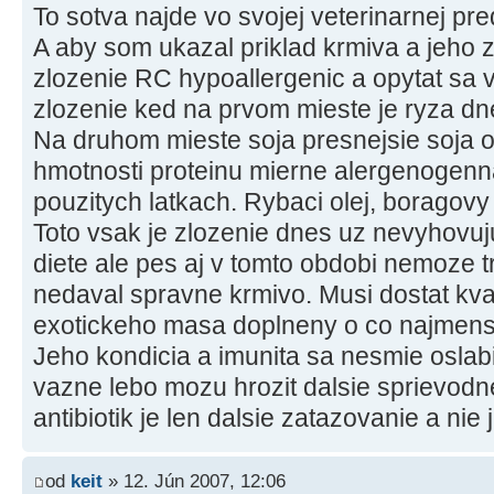
To sotva najde vo svojej veterinarnej pre
A aby som ukazal priklad krmiva a jeho zl
zlozenie RC hypoallergenic a opytat sa v
zlozenie ked na prvom mieste je ryza dn
Na druhom mieste soja presnejsie soja o
hmotnosti proteinu mierne alergenogenna.
pouzitych latkach. Rybaci olej, boragovy 
Toto vsak je zlozenie dnes uz nevyhovuju
diete ale pes aj v tomto obdobi nemoze tr
nedaval spravne krmivo. Musi dostat kval
exotickeho masa doplneny o co najmensi
Jeho kondicia a imunita sa nesmie oslabit
vazne lebo mozu hrozit dalsie sprievodn
antibiotik je len dalsie zatazovanie a nie 
od
keit
» 12. Jún 2007, 12:06