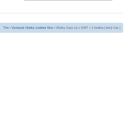
Tím
•
Vymazať všetky cookies fóra
• Všetky časy sú v GMT + 1 hodina [ letný čas ]