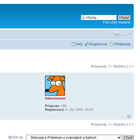
Pokročilé hľadanie
FAQ
Registrovať
Prihlásenie
Príspevok: 1 • Stránka
1
z
1
Administrator
Príspevky:
180
Registrovaný:
8. Jún 2005, 18:47
Príspevok: 1 • Stránka
1
z
1
Skočiť na: