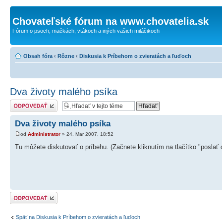
Chovateľské fórum na www.chovatelia.sk
Fórum o psoch, mačkách, vtákoch a iných vašich miláčikoch
Obsah fóra
‹
Rôzne
‹
Diskusia k Príbehom o zvieratách a ľuďoch
Dva životy malého psíka
Odoslať odpoveď
Dva životy malého psíka
od
Administrator
» 24. Mar 2007, 18:52
Tu môžete diskutovať o príbehu. (Začnete kliknutím na tlačítko "poslať
Odoslať odpoveď
Späť na Diskusia k Príbehom o zvieratách a ľuďoch