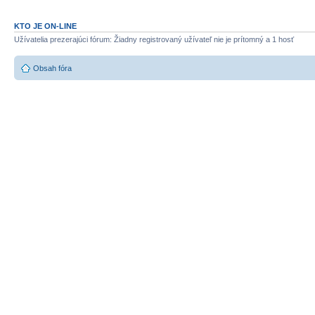
KTO JE ON-LINE
Užívatelia prezerajúci fórum: Žiadny registrovaný užívateľ nie je prítomný a 1 hosť
Obsah fóra