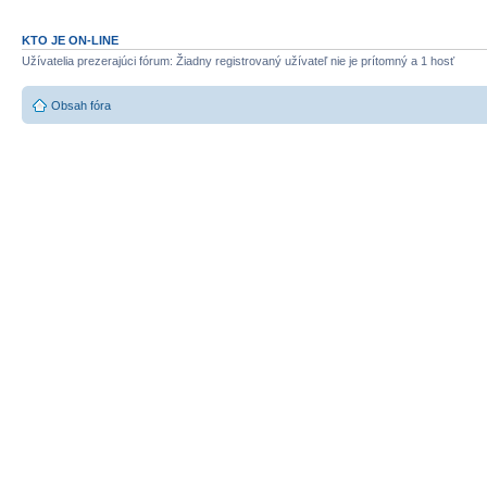
KTO JE ON-LINE
Užívatelia prezerajúci fórum: Žiadny registrovaný užívateľ nie je prítomný a 1 hosť
Obsah fóra