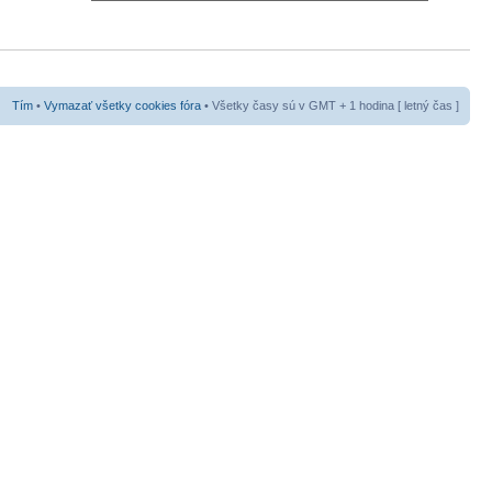
Tím
•
Vymazať všetky cookies fóra
• Všetky časy sú v GMT + 1 hodina [ letný čas ]