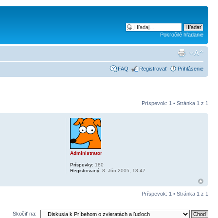
Pokročilé hľadanie
FAQ
Registrovať
Prihlásenie
Príspevok: 1 • Stránka
1
z
1
Administrator
Príspevky:
180
Registrovaný:
8. Jún 2005, 18:47
Príspevok: 1 • Stránka
1
z
1
Skočiť na: