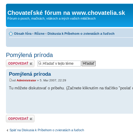
Chovateľské fórum na www.chovatelia.sk
Fórum o psoch, mačkách, vtákoch a iných vašich miláčikoch
Obsah fóra
‹
Rôzne
‹
Diskusia k Príbehom o zvieratách a ľuďoch
Pomýlená príroda
Odoslať odpoveď
Pomýlená príroda
od
Administrator
» 5. Mar 2007, 22:29
Tu môžete diskutovať o príbehu. (Začnete kliknutím na tlačítko "poslať
Odoslať odpoveď
Späť na Diskusia k Príbehom o zvieratách a ľuďoch