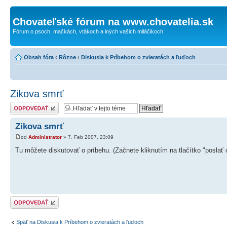
Chovateľské fórum na www.chovatelia.sk
Fórum o psoch, mačkách, vtákoch a iných vašich miláčikoch
Obsah fóra
‹
Rôzne
‹
Diskusia k Príbehom o zvieratách a ľuďoch
Zikova smrť
Odoslať odpoveď
Zikova smrť
od
Administrator
» 7. Feb 2007, 23:09
Tu môžete diskutovať o príbehu. (Začnete kliknutím na tlačítko "poslať
Odoslať odpoveď
Späť na Diskusia k Príbehom o zvieratách a ľuďoch