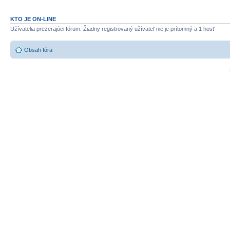
KTO JE ON-LINE
Užívatelia prezerajúci fórum: Žiadny registrovaný užívateľ nie je prítomný a 1 hosť
Obsah fóra