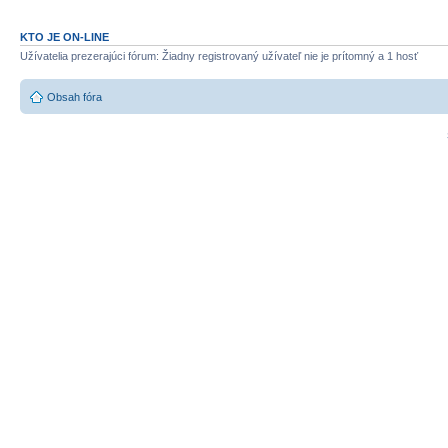
KTO JE ON-LINE
Užívatelia prezerajúci fórum: Žiadny registrovaný užívateľ nie je prítomný a 1 hosť
Obsah fóra