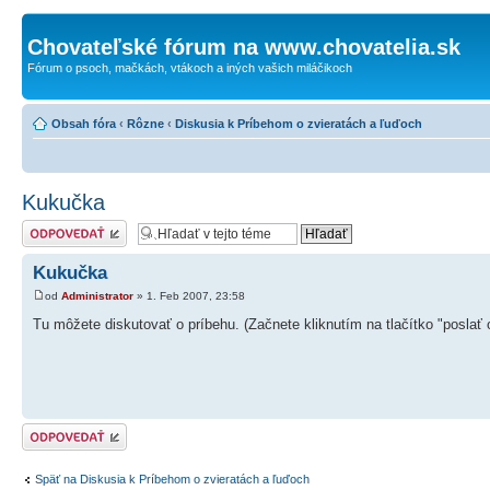
Chovateľské fórum na www.chovatelia.sk
Fórum o psoch, mačkách, vtákoch a iných vašich miláčikoch
Obsah fóra
‹
Rôzne
‹
Diskusia k Príbehom o zvieratách a ľuďoch
Kukučka
Odoslať odpoveď
Kukučka
od
Administrator
» 1. Feb 2007, 23:58
Tu môžete diskutovať o príbehu. (Začnete kliknutím na tlačítko "poslať
Odoslať odpoveď
Späť na Diskusia k Príbehom o zvieratách a ľuďoch