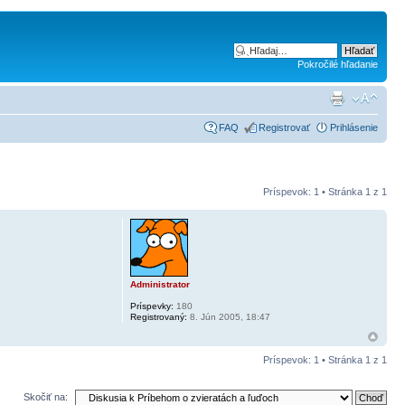
Pokročilé hľadanie
FAQ
Registrovať
Prihlásenie
Príspevok: 1 • Stránka
1
z
1
Administrator
Príspevky:
180
Registrovaný:
8. Jún 2005, 18:47
Príspevok: 1 • Stránka
1
z
1
Skočiť na: