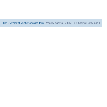
Tím
•
Vymazať všetky cookies fóra
• Všetky časy sú v GMT + 1 hodina [ letný čas ]