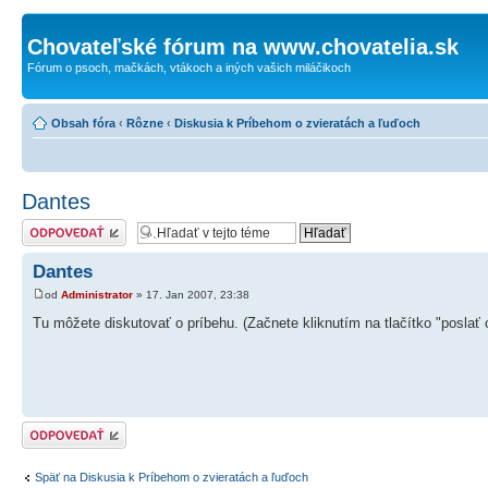
Chovateľské fórum na www.chovatelia.sk
Fórum o psoch, mačkách, vtákoch a iných vašich miláčikoch
Obsah fóra
‹
Rôzne
‹
Diskusia k Príbehom o zvieratách a ľuďoch
Dantes
Odoslať odpoveď
Dantes
od
Administrator
» 17. Jan 2007, 23:38
Tu môžete diskutovať o príbehu. (Začnete kliknutím na tlačítko "poslať
Odoslať odpoveď
Späť na Diskusia k Príbehom o zvieratách a ľuďoch