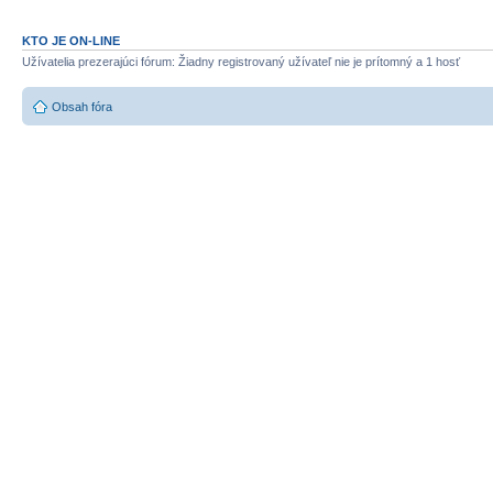
KTO JE ON-LINE
Užívatelia prezerajúci fórum: Žiadny registrovaný užívateľ nie je prítomný a 1 hosť
Obsah fóra