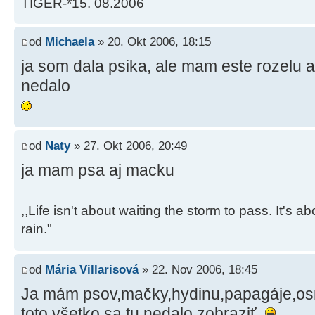
TIGER-*15. 08.2006
od
Michaela
» 20. Okt 2006, 18:15
ja som dala psika, ale mam este rozelu a
nedalo
od
Naty
» 27. Okt 2006, 20:49
ja mam psa aj macku
,,Life isn't about waiting the storm to pass. It's 
rain."
od
Mária Villarisová
» 22. Nov 2006, 18:45
Ja mám psov,mačky,hydinu,papagáje,os
toto všetko sa tu nedalo zobraziť.