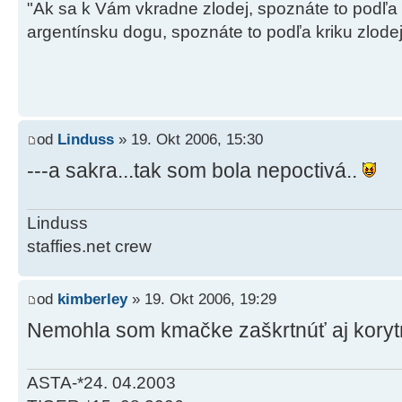
"Ak sa k Vám vkradne zlodej, spoznáte to podľa
argentínsku dogu, spoznáte to podľa kriku zlode
od
Linduss
» 19. Okt 2006, 15:30
---a sakra...tak som bola nepoctivá..
Linduss
staffies.net crew
od
kimberley
» 19. Okt 2006, 19:29
Nemohla som kmačke zaškrtnúť aj kory
ASTA-*24. 04.2003