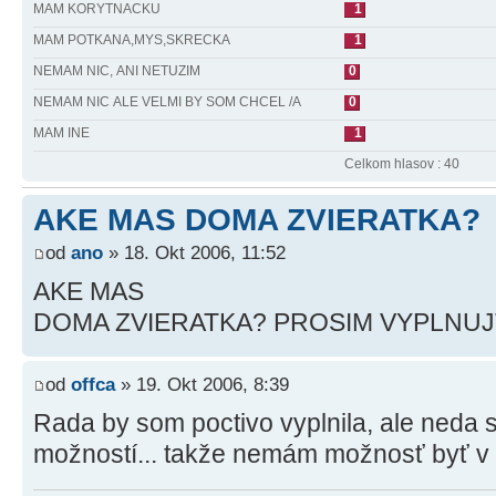
MAM KORYTNACKU
1
MAM POTKANA,MYS,SKRECKA
1
NEMAM NIC, ANI NETUZIM
0
NEMAM NIC ALE VELMI BY SOM CHCEL /A
0
MAM INE
1
Celkom hlasov : 40
AKE MAS DOMA ZVIERATKA?
od
ano
» 18. Okt 2006, 11:52
AKE MAS
DOMA ZVIERATKA? PROSIM VYPLNUJT
od
offca
» 19. Okt 2006, 8:39
Rada by som poctivo vyplnila, ale neda 
možností... takže nemám možnosť byť v 