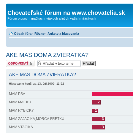
Chovateľské fórum na www.chovatelia.sk
Fórum o psoch, mačkách, vtákoch a iných vašich miláčikoch
Obsah fóra
‹
Rôzne
‹
Ankety a hlasovania
AKE MAS DOMA ZVIERATKA?
Odoslať odpoveď
AKE MAS DOMA ZVIERATKA?
Hlasovanie končí za 13. Júl 2009, 11:52
MAM PSA
MAM MACKU
2
MAM RYBICKY
1
MAM ZAJACIKA,MORCA.FRETKU
3
MAM VTACIKA
3