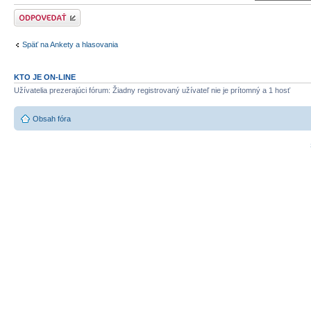
Odoslať odpoveď
Späť na Ankety a hlasovania
KTO JE ON-LINE
Užívatelia prezerajúci fórum: Žiadny registrovaný užívateľ nie je prítomný a 1 hosť
Obsah fóra