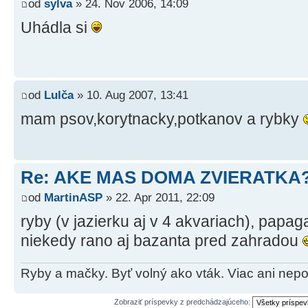
od
sylva
» 24. Nov 2006, 14:09
Uhádla si
od
Lulča
» 10. Aug 2007, 13:41
mam psov,korytnacky,potkanov a rybky
Re: AKE MAS DOMA ZVIERATKA
od
MartinASP
» 22. Apr 2011, 22:09
ryby (v jazierku aj v 4 akvariach), papaga
niekedy rano aj bazanta pred zahradou
Ryby a mačky. Byť volný ako vták. Viac ani nep
Zobraziť príspevky z predchádzajúceho: