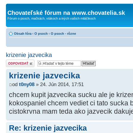
Chovateľské fórum na www.chovatelia.sk
Fórum o psoch, mačkách, vtákoch a iných vašich miláčikoch
Obsah fóra
‹
O psoch
‹
O psoch - rôzne
krizenie jazvecika
Odoslať odpoveď
krizenie jazvecika
od
t0ny08
» 24. Jún 2014, 17:51
chcem kupit jazvecika sucku ale je krize
kokospaniel chcem vediet ci tato sucka b
cistokrvna mam teda ako jazvecik daku
Re: krizenie jazvecika