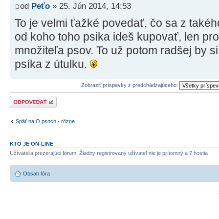
od
Peťo
» 25. Jún 2014, 14:53
To je velmi ťažké povedať, čo sa z takéh
od koho toho psika ideš kupovať, len p
množiteľa psov. To už potom radšej by si
psíka z útulku.
Zobraziť príspevky z predchádzajúceho:
Odoslať odpoveď
Späť na O psoch - rôzne
KTO JE ON-LINE
Užívatelia prezerajúci fórum: Žiadny registrovaný užívateľ nie je prítomný a 7 hostia
Obsah fóra