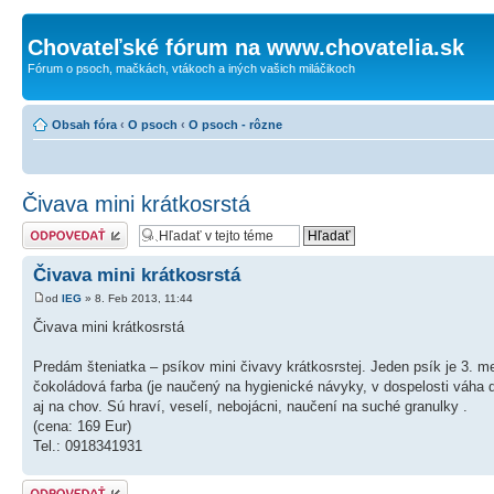
Chovateľské fórum na www.chovatelia.sk
Fórum o psoch, mačkách, vtákoch a iných vašich miláčikoch
Obsah fóra
‹
O psoch
‹
O psoch - rôzne
Čivava mini krátkosrstá
Odoslať odpoveď
Čivava mini krátkosrstá
od
IEG
» 8. Feb 2013, 11:44
Čivava mini krátkosrstá
Predám šteniatka – psíkov mini čivavy krátkosrstej. Jeden psík je 3. me
čokoládová farba (je naučený na hygienické návyky, v dospelosti váha d
aj na chov. Sú hraví, veselí, nebojácni, naučení na suché granulky .
(cena: 169 Eur)
Tel.: 0918341931
Odoslať odpoveď