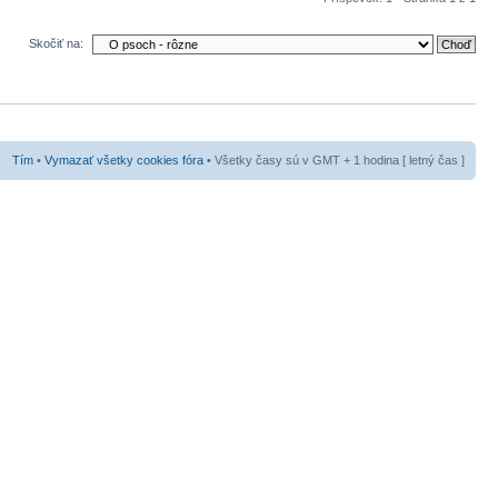
Skočiť na:
Tím
•
Vymazať všetky cookies fóra
• Všetky časy sú v GMT + 1 hodina [ letný čas ]