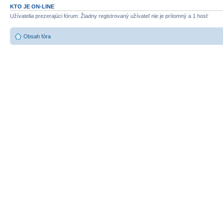
KTO JE ON-LINE
Užívatelia prezerajúci fórum: Žiadny registrovaný užívateľ nie je prítomný a 1 hosť
Obsah fóra