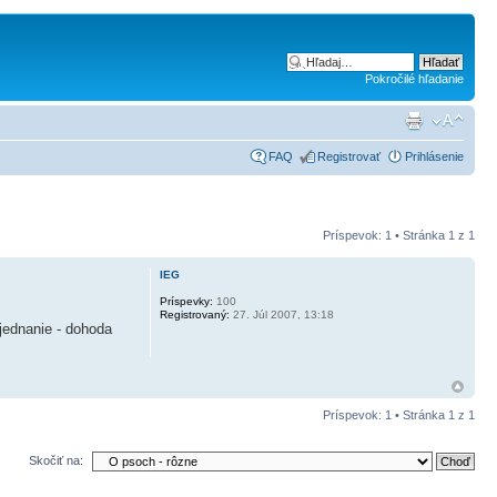
Pokročilé hľadanie
FAQ
Registrovať
Prihlásenie
Príspevok: 1 • Stránka
1
z
1
IEG
Príspevky:
100
Registrovaný:
27. Júl 2007, 13:18
jednanie - dohoda
Príspevok: 1 • Stránka
1
z
1
Skočiť na: