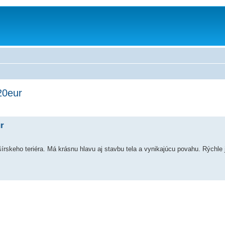
20eur
r
skeho teriéra. Má krásnu hlavu aj stavbu tela a vynikajúcu povahu. Rýchle 