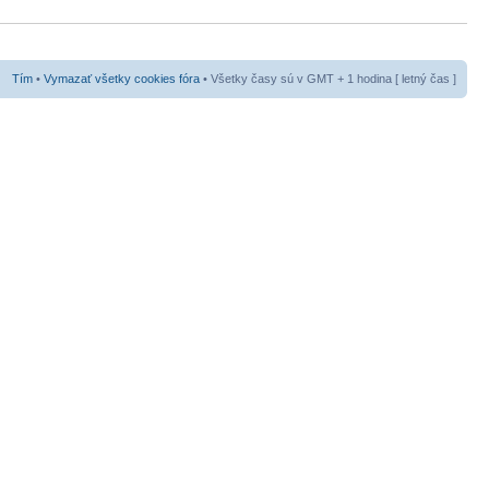
Tím
•
Vymazať všetky cookies fóra
• Všetky časy sú v GMT + 1 hodina [ letný čas ]