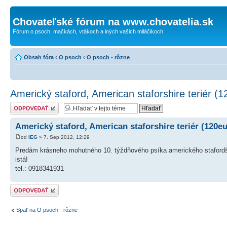
Chovateľské fórum na www.chovatelia.sk
Fórum o psoch, mačkách, vtákoch a iných vašich miláčikoch
Obsah fóra
‹
O psoch
‹
O psoch - rôzne
Americký staford, American staforshire teriér (1
Odoslať odpoveď
Americký staford, American staforshire teriér (120eu
od
IEG
» 7. Sep 2012, 12:29
Predám krásneho mohutného 10. týždňového psíka amerického stafordšír
istá!
tel.: 0918341931
Odoslať odpoveď
Späť na O psoch - rôzne