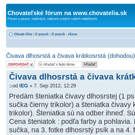
Chovateľské fórum na www.chovatelia.sk
Fórum o psoch, mačkách, vtákoch a iných vašich miláčikoch
Obsah fóra
‹
O psoch
‹
O psoch - rôzne
Čivava dlhosrstá a čivava krátkosrstá (dohodou)
Odoslať odpoveď
Čivava dlhosrstá a čivava krát
od
IEG
» 7. Sep 2012, 12:29
Predám šteniatka čivavy dlhosrstej (1 psí
sučka čierny trikolor) a šteniatka čivavy 
trikolor). Šteniatka sú na odber ihneď. 
Cena šteniatok : podľa farby a pohlavia. 
sučka, na 3. fotke dlhosrstý psík a na 4. 