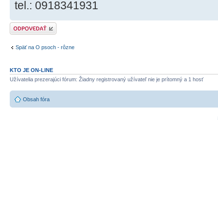
tel.: 0918341931
Odoslať odpoveď
Späť na O psoch - rôzne
KTO JE ON-LINE
Užívatelia prezerajúci fórum: Žiadny registrovaný užívateľ nie je prítomný a 1 hosť
Obsah fóra