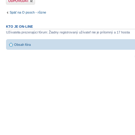
Späť na O psoch - rôzne
KTO JE ON-LINE
Užívatelia prezerajúci fórum: Žiadny registrovaný užívateľ nie je prítomný a 17 hostia
Obsah fóra