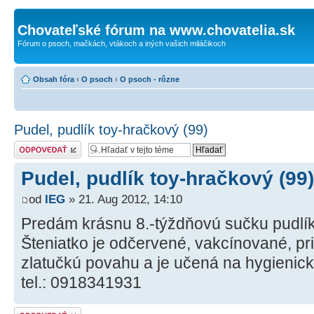
Chovateľské fórum na www.chovatelia.sk
Fórum o psoch, mačkách, vtákoch a iných vašich miláčikoch
Obsah fóra
‹
O psoch
‹
O psoch - rôzne
Pudel, pudlík toy-hračkový (99)
Odoslať odpoveď
Pudel, pudlík toy-hračkový (99)
od
IEG
» 21. Aug 2012, 14:10
Predám krásnu 8.-týždňovú sučku pudlíka
Šteniatko je odčervené, vakcínované, p
zlatučkú povahu a je učená na hygienick
tel.: 0918341931
Odoslať odpoveď