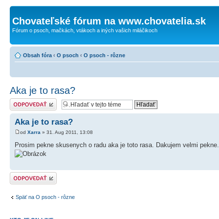
Chovateľské fórum na www.chovatelia.sk
Fórum o psoch, mačkách, vtákoch a iných vašich miláčikoch
Obsah fóra
‹
O psoch
‹
O psoch - rôzne
Aka je to rasa?
Odoslať odpoveď
Aka je to rasa?
od
Xarra
» 31. Aug 2011, 13:08
Prosim pekne skusenych o radu aka je toto rasa. Dakujem velmi pekne.
Odoslať odpoveď
Späť na O psoch - rôzne