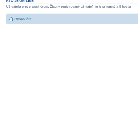
KTO JE ON-LINE
Užívatelia prezerajúci fórum: Žiadny registrovaný užívateľ nie je prítomný a 8 hostia
Obsah fóra