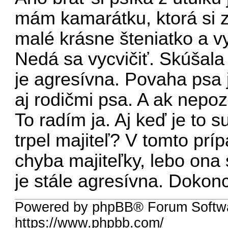
mám kamarátku, ktorá si zo
malé krásne šteniatko a vy
Nedá sa vycvičiť. Skúšala
je agresívna. Povaha psa 
aj rodičmi psa. A ak nepoz
To radím ja. Aj keď je to 
trpel majiteľ? V tomto pr
chyba majiteľky, lebo ona 
je stále agresívna. Dokon
Powered by phpBB® Forum Softw
https://www.phpbb.com/