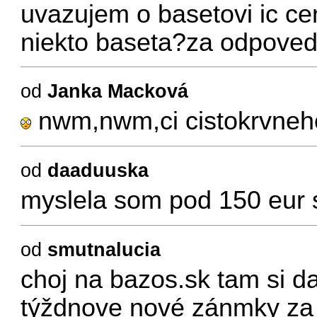
uvazujem o basetovi ic ce
niekto baseta?za odpove
od
Janka Macková
nwm,nwm,ci cistokrvneho
od
daaduuska
myslela som pod 150 eur 
od
smutnalucia
choj na bazos.sk tam si d
týždnove nové zánmky za