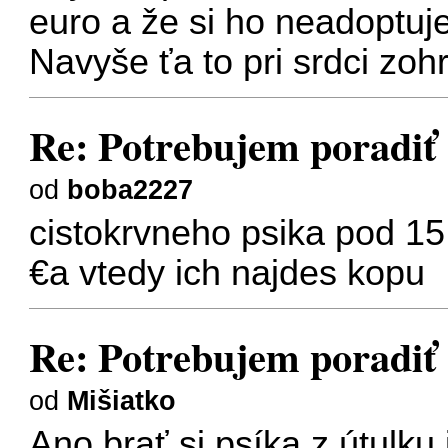
euro a že si ho neadoptuj
Navyše ťa to pri srdci zoh
Re: Potrebujem poradiť
od
boba2227
cistokrvneho psika pod 15
€a vtedy ich najdes kopu
Re: Potrebujem poradiť
od
Mišiatko
Ano brať si psíka z útulku