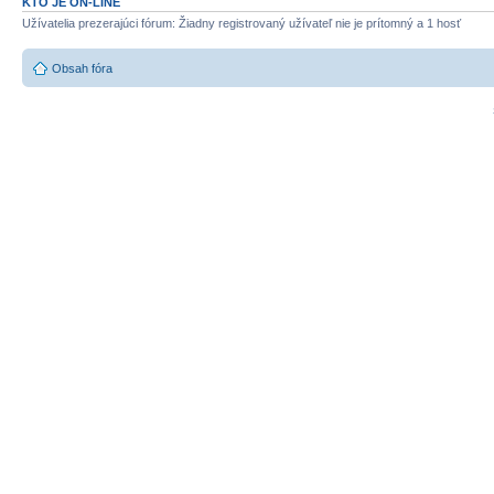
KTO JE ON-LINE
Užívatelia prezerajúci fórum: Žiadny registrovaný užívateľ nie je prítomný a 1 hosť
Obsah fóra