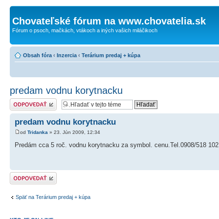
Chovateľské fórum na www.chovatelia.sk
Fórum o psoch, mačkách, vtákoch a iných vašich miláčikoch
Obsah fóra
‹
Inzercia
‹
Terárium predaj + kúpa
predam vodnu korytnacku
Odoslať odpoveď
predam vodnu korytnacku
od
Tridanka
» 23. Jún 2009, 12:34
Predám cca 5 roč. vodnu korytnacku za symbol. cenu.Tel.0908/518 102
Odoslať odpoveď
Späť na Terárium predaj + kúpa