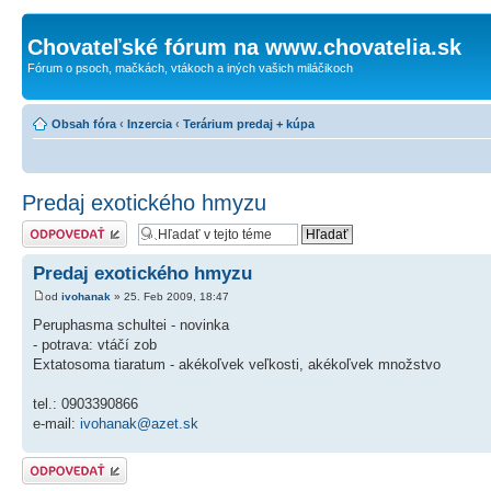
Chovateľské fórum na www.chovatelia.sk
Fórum o psoch, mačkách, vtákoch a iných vašich miláčikoch
Obsah fóra
‹
Inzercia
‹
Terárium predaj + kúpa
Predaj exotického hmyzu
Odoslať odpoveď
Predaj exotického hmyzu
od
ivohanak
» 25. Feb 2009, 18:47
Peruphasma schultei - novinka
- potrava: vtáčí zob
Extatosoma tiaratum - akékoľvek veľkosti, akékoľvek množstvo
tel.: 0903390866
e-mail:
ivohanak@azet.sk
Odoslať odpoveď