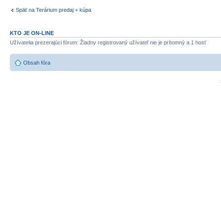
Späť na Terárium predaj + kúpa
KTO JE ON-LINE
Užívatelia prezerajúci fórum: Žiadny registrovaný užívateľ nie je prítomný a 1 hosť
Obsah fóra