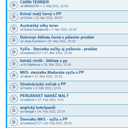
CAIRN TERRIER
od
MINAGRO
» 3. Máj 2011, 21:54
Knírač malý černý s PP
od
Greiz
» 12. Apr 2011, 20:43
Australský silky terier
od
Dana Konupková
» 7. Apr 2011, 19:20
Dobrman štěňata černá s pálením prodám
od
Jana Čechová
» 29. Mar 2011, 20:20
Vyžla - šteniatka sučky aj psíkovia - predám
od
andrea1717
» 27. Mar 2011, 14:20
Italský chrtík - štěňata s pp
od
K.Rejnkova
» 26. Mar 2011, 21:58
MKS- steniatka Madarska vyzla s PP
od
dana
» 17. Mar 2011, 10:19
Stredoázijský ovčiak s PP
od
meny
» 6. Mar 2011, 12:31
PERUÁNSKÝ NAHÁČ MALÝ
od
anfechi
» 27. Feb 2011, 9:23
anglický kokršpaněl
od
ramgat
» 24. Feb 2011, 23:14
Šteniatka MKS - vyžla s PP
od
andrea1717
» 23. Feb 2011, 20:25