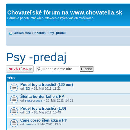
Chovateľské fórum na www.chovatelia.sk
Fórum o psoch, mačkách, vtákoch a iných vašich miláčikoch
Obsah fóra
‹
Inzercia
‹
Psy -predaj
Psy -predaj
Odoslať novú tému
TÉMY
Pudel toy a trpasličí (130 eur)
od
IEG
» 25. Máj 2011, 11:21
Štěňta border kolie s PP
od
eva.sorsova
» 23. Máj 2011, 14:01
Pudel toy a trpasličí (130)
od
IEG
» 18. Máj 2011, 15:49
Cane corso šteniatka s PP
od
cane9
» 8. Máj 2011, 19:56