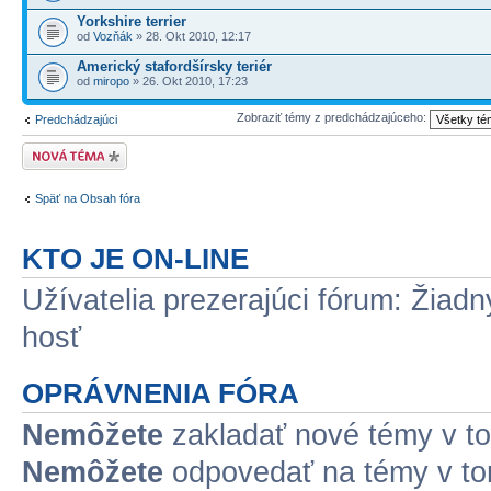
Yorkshire terrier
od
Vozňák
» 28. Okt 2010, 12:17
Americký stafordšírsky teriér
od
miropo
» 26. Okt 2010, 17:23
Zobraziť témy z predchádzajúceho:
Predchádzajúci
Odoslať novú tému
Späť na Obsah fóra
KTO JE ON-LINE
Užívatelia prezerajúci fórum: Žiadn
hosť
OPRÁVNENIA FÓRA
Nemôžete
zakladať nové témy v to
Nemôžete
odpovedať na témy v to