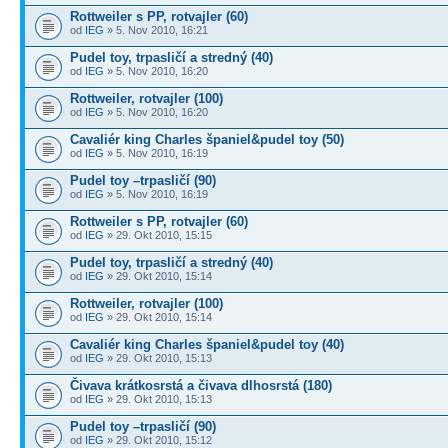
Rottweiler s PP, rotvajler (60)
od
IEG
» 5. Nov 2010, 16:21
Pudel toy, trpasličí a stredný (40)
od
IEG
» 5. Nov 2010, 16:20
Rottweiler, rotvajler (100)
od
IEG
» 5. Nov 2010, 16:20
Cavaliér king Charles španiel&pudel toy (50)
od
IEG
» 5. Nov 2010, 16:19
Pudel toy –trpasličí (90)
od
IEG
» 5. Nov 2010, 16:19
Rottweiler s PP, rotvajler (60)
od
IEG
» 29. Okt 2010, 15:15
Pudel toy, trpasličí a stredný (40)
od
IEG
» 29. Okt 2010, 15:14
Rottweiler, rotvajler (100)
od
IEG
» 29. Okt 2010, 15:14
Cavaliér king Charles španiel&pudel toy (40)
od
IEG
» 29. Okt 2010, 15:13
Čivava krátkosrstá a čivava dlhosrstá (180)
od
IEG
» 29. Okt 2010, 15:13
Pudel toy –trpasličí (90)
od
IEG
» 29. Okt 2010, 15:12