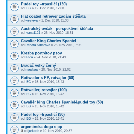
Pudel toy –trpasličí (130)
od
IEG
» 12. Dec 2010, 12:00
Flat coated retriever zadám štěňata
od
westeva
» 1. Dec 2010, 11:33
Australský ovčák - perspektivní štěňata
od
Ivana1121
» 26. Nov 2010, 18:51
Cavalier King Charles Spaniel
od
Renata Silharova
» 25. Nov 2010, 7:06
Kresba portrétov psov
od
Kača
» 24. Nov 2010, 21:43
Bradáč velký černý
od
maajkaa
» 20. Nov 2010, 22:02
Rottweiler s PP, rotvajler (60)
od
IEG
» 15. Nov 2010, 15:43
Rottweiler, rotvajler (100)
od
IEG
» 15. Nov 2010, 15:42
Cavaliér king Charles španiel&pudel toy (50)
od
IEG
» 15. Nov 2010, 15:42
Pudel toy –trpasličí (90)
od
IEG
» 15. Nov 2010, 15:41
argentínska doga s pp
od
jurkoch
» 10. Nov 2010, 20:37