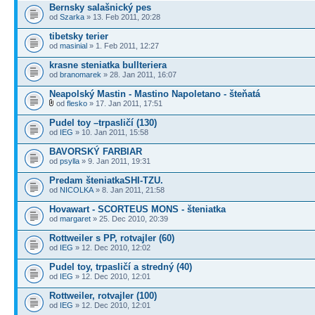
Bernsky salašnický pes
od
Szarka
» 13. Feb 2011, 20:28
tibetsky terier
od
masinial
» 1. Feb 2011, 12:27
krasne steniatka bullteriera
od
branomarek
» 28. Jan 2011, 16:07
Neapolský Mastin - Mastino Napoletano - šteňatá
od
flesko
» 17. Jan 2011, 17:51
Pudel toy –trpasličí (130)
od
IEG
» 10. Jan 2011, 15:58
BAVORSKÝ FARBIAR
od
psylla
» 9. Jan 2011, 19:31
Predam šteniatkaSHI-TZU.
od
NICOLKA
» 8. Jan 2011, 21:58
Hovawart - SCORTEUS MONS - šteniatka
od
margaret
» 25. Dec 2010, 20:39
Rottweiler s PP, rotvajler (60)
od
IEG
» 12. Dec 2010, 12:02
Pudel toy, trpasličí a stredný (40)
od
IEG
» 12. Dec 2010, 12:01
Rottweiler, rotvajler (100)
od
IEG
» 12. Dec 2010, 12:01