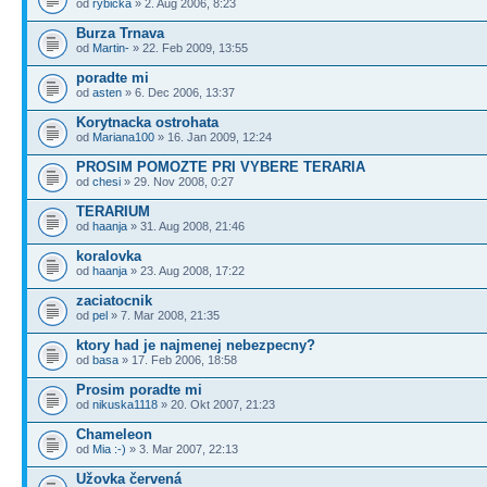
od
rybicka
» 2. Aug 2006, 8:23
Burza Trnava
od
Martin-
» 22. Feb 2009, 13:55
poradte mi
od
asten
» 6. Dec 2006, 13:37
Korytnacka ostrohata
od
Mariana100
» 16. Jan 2009, 12:24
PROSIM POMOZTE PRI VYBERE TERARIA
od
chesi
» 29. Nov 2008, 0:27
TERARIUM
od
haanja
» 31. Aug 2008, 21:46
koralovka
od
haanja
» 23. Aug 2008, 17:22
zaciatocnik
od
pel
» 7. Mar 2008, 21:35
ktory had je najmenej nebezpecny?
od
basa
» 17. Feb 2006, 18:58
Prosim poradte mi
od
nikuska1118
» 20. Okt 2007, 21:23
Chameleon
od
Mia :-)
» 3. Mar 2007, 22:13
Užovka červená