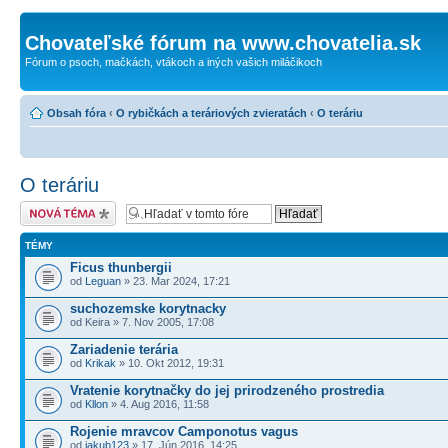
Chovateľské fórum na www.chovatelia.sk
Fórum o psoch, mačkách, vtákoch a iných vašich miláčikoch
Obsah fóra
‹
O rybičkách a teráriových zvieratách
‹
O teráriu
O teráriu
Odoslať novú tému
TÉMY
Ficus thunbergii
od
Leguan
» 23. Mar 2024, 17:21
suchozemske korytnacky
od Keira » 7. Nov 2005, 17:08
Zariadenie terária
od
Krikak
» 10. Okt 2012, 19:31
Vratenie korytnačky do jej prirodzeného prostredia
od
Kllon
» 4. Aug 2016, 11:58
Rojenie mravcov Camponotus vagus
od
jakub123
» 17. Jún 2016, 14:25