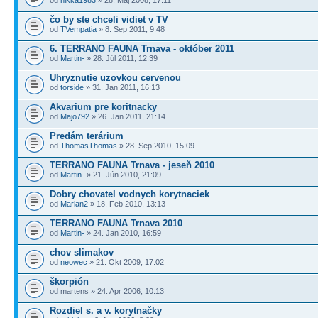
čo by ste chceli vidiet v TV
od
TVempatia
» 8. Sep 2011, 9:48
6. TERRANO FAUNA Trnava - október 2011
od
Martin-
» 28. Júl 2011, 12:39
Uhryznutie uzovkou cervenou
od
torside
» 31. Jan 2011, 16:13
Akvarium pre koritnacky
od
Majo792
» 26. Jan 2011, 21:14
Predám terárium
od
ThomasThomas
» 28. Sep 2010, 15:09
TERRANO FAUNA Trnava - jeseň 2010
od
Martin-
» 21. Jún 2010, 21:09
Dobry chovatel vodnych korytnaciek
od
Marian2
» 18. Feb 2010, 13:13
TERRANO FAUNA Trnava 2010
od
Martin-
» 24. Jan 2010, 16:59
chov slimakov
od
neowec
» 21. Okt 2009, 17:02
škorpión
od martens » 24. Apr 2006, 10:13
Rozdiel s. a v. korytnačky