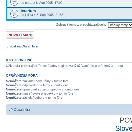
od corta » 6. Aug 2005, 17:02
terarium
od julieta » 5. Sep 2005, 21:55
Zobraziť témy z predchádzajúceho:
Odoslať novú tému
Späť na Obsah fóra
KTO JE ON-LINE
Užívatelia prezerajúci fórum: Žiadny registrovaný užívateľ nie je prítomný a 1 hosť
OPRÁVNENIA FÓRA
Nemôžete
zakladať nové témy v tomto fóre
Nemôžete
odpovedať na témy v tomto fóre
Nemôžete
upravovať svoje príspevky v tomto fóre
Nemôžete
mazať svoje príspevky v tomto fóre
Nemôžete
zasielať súbory v tomto fóre
Obsah fóra
PO
Slove