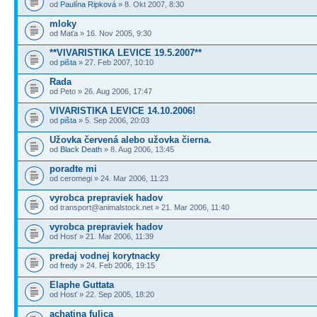
od
Paulína Ripková
» 8. Okt 2007, 8:30
mloky
od Maťa » 16. Nov 2005, 9:30
**VIVARISTIKA LEVICE 19.5.2007**
od
pišta
» 27. Feb 2007, 10:10
Rada
od Peto » 26. Aug 2006, 17:47
VIVARISTIKA LEVICE 14.10.2006!
od
pišta
» 5. Sep 2006, 20:03
Užovka červená alebo užovka čierna.
od
Black Death
» 8. Aug 2006, 13:45
poradte mi
od ceromegi » 24. Mar 2006, 11:23
vyrobca prepraviek hadov
od transport@animalstock.net » 21. Mar 2006, 11:40
vyrobca prepraviek hadov
od Hosť » 21. Mar 2006, 11:39
predaj vodnej korytnacky
od
fredy
» 24. Feb 2006, 19:15
Elaphe Guttata
od Hosť » 22. Sep 2005, 18:20
achatina fulica