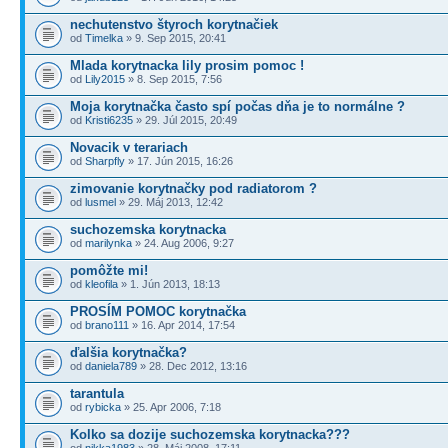
nechutenstvo štyroch korytnačiek
od
Timelka
» 9. Sep 2015, 20:41
Mlada korytnacka lily prosim pomoc !
od
Lily2015
» 8. Sep 2015, 7:56
Moja korytnačka často spí počas dňa je to normálne ?
od
Kristi6235
» 29. Júl 2015, 20:49
Novacik v terariach
od
Sharpfly
» 17. Jún 2015, 16:26
zimovanie korytnačky pod radiatorom ?
od
lusmel
» 29. Máj 2013, 12:42
suchozemska korytnacka
od
marilynka
» 24. Aug 2006, 9:27
pomôžte mi!
od
kleofila
» 1. Jún 2013, 18:13
PROSÍM POMOC korytnačka
od
brano111
» 16. Apr 2014, 17:54
ďalšia korytnačka?
od
daniela789
» 28. Dec 2012, 13:16
tarantula
od
rybicka
» 25. Apr 2006, 7:18
Kolko sa dozije suchozemska korytnacka???
od
nikka1983
» 28. Máj 2008, 17:11