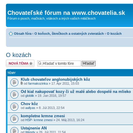
Chovateľské fórum na www.chovatelia.sk
Fórum o psoch, mačkách, vtákoch a iných vašich miláčikoch
Obsah fóra
‹
O koňoch, škrečkoch a ostatných zvieratách
‹
O kozách
O kozách
Odoslať novú tému
TÉMY
Klub chovateľov anglonubijských kôz
od
farmakozinka
» 17. Apr 2011, 15:03
Od kial nakupovať kozy či už malé alebo dospelé na mlieko
od
globlik
» 19. Jan 2016, 19:57
Chov kôz
od
aallyas
» 8. Júl 2013, 22:54
kompletne krmne zmesi
od
HSP- krmne zmesi
» 24. Máj 2013, 16:24
Ustajnenie AN
od
Wendy
» 26. Júl 2011, 11:54