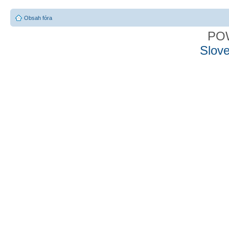
Obsah fóra
PO
Slove