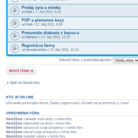
Predaj syra a mlieka
od
Nell
» 7. Jún 2011, 6:23
POP a plemenne kozy
od
Nell
» 12. Máj 2011, 9:05
Presunutie diskusie z bazos-u
od
Mimeve
» 17. Apr 2011, 12:37
Registrácia farmy
od
farmakozinka
» 17. Apr 2011, 11:14
Zobraziť témy z predchádzajúceho:
Odoslať novú tému
Späť na Obsah fóra
KTO JE ON-LINE
Užívatelia prezerajúci fórum: Žiadny registrovaný užívateľ nie je prítomný a 1 hosť
OPRÁVNENIA FÓRA
Nemôžete
zakladať nové témy v tomto fóre
Nemôžete
odpovedať na témy v tomto fóre
Nemôžete
upravovať svoje príspevky v tomto fóre
Nemôžete
mazať svoje príspevky v tomto fóre
Nemôžete
zasielať súbory v tomto fóre