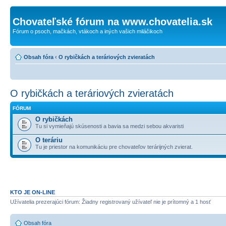
Chovateľské fórum na www.chovatelia.sk
Fórum o psoch, mačkách, vtákoch a iných vašich miláčikoch
Obsah fóra
‹
O rybičkách a teráriových zvieratách
O rybičkách a teráriových zvieratách
FÓRUM
O rybičkách
Tu si vymieňajú skúsenosti a bavia sa medzi sebou akvaristi
O teráriu
Tu je priestor na komunikáciu pre chovateľov terárijných zvierat.
KTO JE ON-LINE
Užívatelia prezerajúci fórum: Žiadny registrovaný užívateľ nie je prítomný a 1 hosť
Obsah fóra