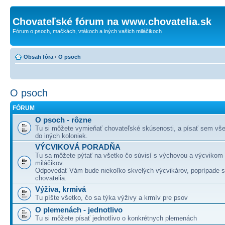
Chovateľské fórum na www.chovatelia.sk
Fórum o psoch, mačkách, vtákoch a iných vašich miláčikoch
Obsah fóra
‹
O psoch
O psoch
FÓRUM
O psoch - rôzne
Tu si môžete vymieňať chovateľské skúsenosti, a písať sem všet
do iných koloniek.
VÝCVIKOVÁ PORADŇA
Tu sa môžete pýtať na všetko čo súvisí s výchovou a výcvikom
miláčikov.
Odpovedať Vám bude niekoľko skvelých výcvikárov, poprípade 
chovatelia.
Výživa, krmivá
Tu píšte všetko, čo sa týka výživy a krmív pre psov
O plemenách - jednotlivo
Tu si môžete písať jednotlivo o konkrétnych plemenách