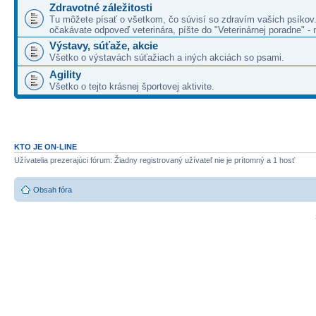
Zdravotné záležitosti
Tu môžete písať o všetkom, čo súvisí so zdravím vašich psíkov.
očakávate odpoveď veterinára, píšte do "Veterinárnej poradne" - n
Výstavy, súťaže, akcie
Všetko o výstavách súťažiach a iných akciách so psami.
Agility
Všetko o tejto krásnej športovej aktivite.
KTO JE ON-LINE
Užívatelia prezerajúci fórum: Žiadny registrovaný užívateľ nie je prítomný a 1 hosť
Obsah fóra