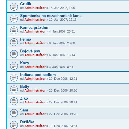
Grulik
od
Administrátor
» 13. Jan 2007, 1:05
Spomienka na nezachránené kone
od
Administrátor
» 10. Jan 2007, 22:13
Koniec prázdnin
od
Administrátor
» 4. Jan 2007, 23:31
Felina
od
Administrátor
» 8. Jan 2007, 20:00
Bojové psy
od
Administrátor
» 6. Jan 2007, 16:14
Kozy
od
Administrátor
» 3. Jan 2007, 0:31
Indiana pod sedlom
od
Administrátor
» 29. Dec 2006, 12:21
Betty
od
Administrátor
» 26. Dec 2006, 20:20
Ziko
od
Administrátor
» 22. Dec 2006, 20:41
Sam
od
Administrátor
» 22. Dec 2006, 13:26
Dušička
od
Administrátor
» 19. Dec 2006, 23:31