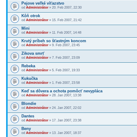
Pejove veľké víťazstvo
od
Administrátor
» 20. Feb 2007, 22:30
Kôň otrok
od
Administrátor
» 15. Feb 2007, 21:42
Mini
od
Administrátor
» 11. Feb 2007, 14:48
Krutý príbeh so šťastným koncom
od
Administrátor
» 9. Feb 2007, 23:45
Zikova smrť
od
Administrátor
» 7. Feb 2007, 23:09
Rebeka
od
Administrátor
» 5. Feb 2007, 19:33
Kukučka
od
Administrátor
» 1. Feb 2007, 23:58
Keď sa dôvera a ochota pomôcť nevypláca
od
Administrátor
» 28. Jan 2007, 13:38
Blondie
od
Administrátor
» 24. Jan 2007, 22:02
Dantes
od
Administrátor
» 17. Jan 2007, 23:38
Beny
od
Administrátor
» 13. Jan 2007, 18:37