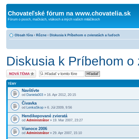
Chovateľské fórum na www.chovatelia.sk
Fórum o psoch, mačkách, vtákoch a iných vašich miláčikoch
Obsah fóra
‹
Rôzne
‹
Diskusia k Príbehom o zvieratách a ľuďoch
Diskusia k Príbehom o 
Odoslať novú tému
TÉMY
Navštívte
od
Daniela003
» 16. Apr 2012, 20:15
Čivavka
od
LenkaSkop
» 6. Júl 2009, 9:56
Hendikepované zvieratá
od
Administrátor
» 19. Mar 2007, 23:27
Vianoce 2006
od
Administrátor
» 29. Apr 2007, 15:10