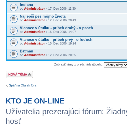
Indiana
od
Administrátor
» 17. Dec 2006, 11:30
Najlepší pes môjho života
od
Administrátor
» 12. Dec 2006, 20:49
Vianoce v útulku - príbeh druhý - o psoch
od
Administrátor
» 16. Dec 2006, 14:07
Vianoce v útulku - príbeh prvý - o ľuďoch
od
Administrátor
» 15. Dec 2006, 19:24
Batman
od
Administrátor
» 12. Dec 2006, 20:35
Zobraziť témy z predchádzajúceho:
Odoslať novú tému
Späť na Obsah fóra
KTO JE ON-LINE
Užívatelia prezerajúci fórum: Žiadn
hosť