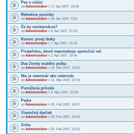
Pes v núdzi
od
Administrátor
» 17. Apr 2007, 23:36
Rebekine pusinky
od
Administrátor
» 16. Apr 2007, 0:54
Že by reinkarnácia?
od
Administrátor
» 8. Apr 2007, 21:53
Koniec prvej lásky
od
Administrátor
» 7. Apr 2007, 15:26
Priateľstvo, ktoré nepotrebuje spoločnú reč
od
Administrátor
» 2. Apr 2007, 19:40
Dva životy malého psíka
od
Administrátor
» 24. Mar 2007, 18:52
Nie je veterinár ako veterinár
od
Administrátor
» 13. Mar 2007, 22:54
Pomýlená príroda
od
Administrátor
» 5. Mar 2007, 22:29
Pejko
od
Administrátor
» 28. Feb 2007, 19:57
Vianočný darček
od
Administrátor
» 28. Feb 2007, 19:53
Sirka
od
Administrátor
» 25. Feb 2007, 23:31