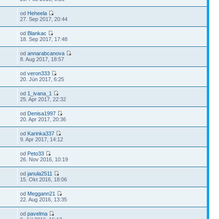
od
Heheela
27. Sep 2017, 20:44
od
Blankac
18. Sep 2017, 17:48
od
annarabcanova
8. Aug 2017, 18:57
od
veron333
20. Jún 2017, 6:25
od
1_ivana_1
25. Apr 2017, 22:32
od
Denisa1997
20. Apr 2017, 20:36
od
Karinka337
9. Apr 2017, 14:12
od
Peto33
26. Nov 2016, 10:19
od
janula2511
15. Okt 2016, 18:06
od
Meggann21
22. Aug 2016, 13:35
od
pavelma