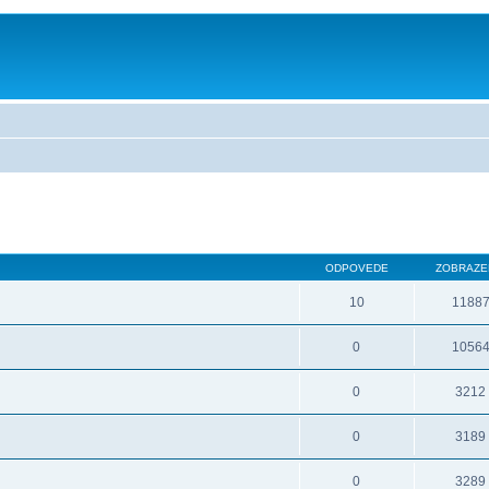
ODPOVEDE
ZOBRAZE
10
1188
0
1056
0
3212
0
3189
0
3289