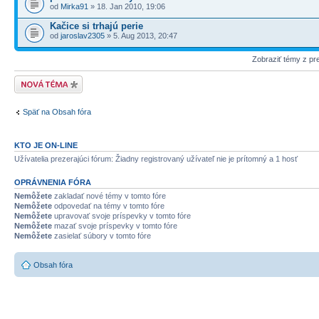
od
Mirka91
» 18. Jan 2010, 19:06
Kačice si trhajú perie
od
jaroslav2305
» 5. Aug 2013, 20:47
Zobraziť témy z p
Odoslať novú tému
Späť na Obsah fóra
KTO JE ON-LINE
Užívatelia prezerajúci fórum: Žiadny registrovaný užívateľ nie je prítomný a 1 hosť
OPRÁVNENIA FÓRA
Nemôžete
zakladať nové témy v tomto fóre
Nemôžete
odpovedať na témy v tomto fóre
Nemôžete
upravovať svoje príspevky v tomto fóre
Nemôžete
mazať svoje príspevky v tomto fóre
Nemôžete
zasielať súbory v tomto fóre
Obsah fóra