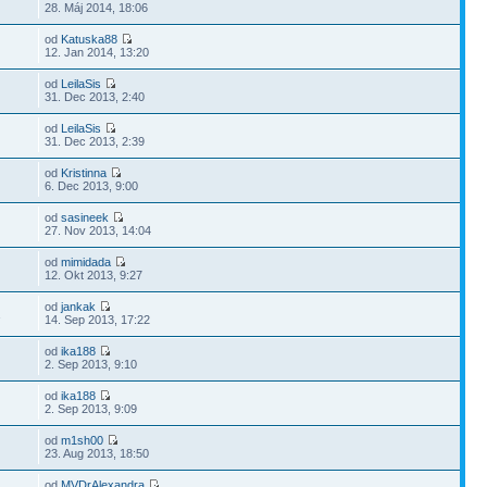
28. Máj 2014, 18:06
od
Katuska88
12. Jan 2014, 13:20
od
LeilaSis
31. Dec 2013, 2:40
od
LeilaSis
31. Dec 2013, 2:39
od
Kristinna
6. Dec 2013, 9:00
od
sasineek
27. Nov 2013, 14:04
od
mimidada
12. Okt 2013, 9:27
od
jankak
1
14. Sep 2013, 17:22
od
ika188
2. Sep 2013, 9:10
od
ika188
2. Sep 2013, 9:09
od
m1sh00
23. Aug 2013, 18:50
od
MVDrAlexandra