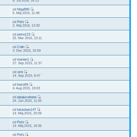
6. Júl 2016, 16:13
od
Niqa890
5. Máj 2016, 11:48
od
Peťo
2. Máj 2016, 13:30
od
petra123
25. Mar 2016, 23:11
od
Colin
3. Dec 2015, 16:59
od
marian1
27. Sep 2015, 11:37
od
simi
14. Sep 2015, 8:47
od
hazo69
4. Aug 2015, 19:03
od
pipajucalopta
24. Jún 2015, 11:05
od
lukasban147
14. Máj 2015, 20:09
od
Peťo
14. Máj 2015, 18:36
od
Peťo