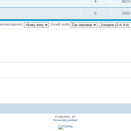
4
8674
0
3265
redchádzajúceho:
Zoradiť podľa
POWERED_BY
Slovenský preklad
.