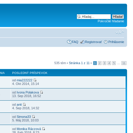
Pokročilé hľadanie
FAQ
Registrovať
Prihlásenie
535 tém •
Stránka
1
z
11
•
...
1
2
3
4
5
11
NIA
POSLEDNÝ PRÍSPEVOK
od
mia222222
7
4. Okt 2014, 15:14
od
Ivona Polakova
4
13. Sep 2018, 16:52
od
anit
4. Sep 2018, 14:32
od
Simona33
5. Máj 2018, 10:03
od
Monika Ráczová
28. Feb 2018, 8:23