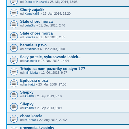
od
Duke of Hazard
» 28. Máj 2014, 18:06
Chorý zajačik
od
Katuska88
» 12. Jan 2014, 13:20
Stale chore morca
od
LeilaSis
» 31. Dec 2013, 2:40
Stale chore morca
od
LeilaSis
» 31. Dec 2013, 2:35
haranie u psvo
od
Kristinna
» 6. Dec 2013, 9:00
flaky po tele, vykusovanie labiek...
od
sasineek
» 27. Nov 2013, 14:04
Trhaju sa nam pazuriky co stym ???
od
mimidada
» 12. Okt 2013, 9:27
Epilepsia u psa
od
jankajbj
» 23. Mar 2008, 17:06
Sliepky
od
ika188
» 2. Sep 2013, 9:10
Sliepky
od
ika188
» 2. Sep 2013, 9:09
chora korela
od
m1sh00
» 22. Aug 2013, 22:02
prevencia-kvasinky