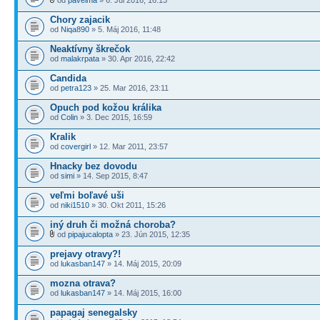
Chory zajacik
od
Niqa890
» 5. Máj 2016, 11:48
Neaktívny škrečok
od
malakrpata
» 30. Apr 2016, 22:42
Candida
od
petra123
» 25. Mar 2016, 23:11
Opuch pod kožou králika
od
Colin
» 3. Dec 2015, 16:59
Kralik
od
covergirl
» 12. Mar 2011, 23:57
Hnacky bez dovodu
od
simi
» 14. Sep 2015, 8:47
veľmi boľavé uši
od
niki1510
» 30. Okt 2011, 15:26
iný druh či možná choroba?
od
pipajucalopta
» 23. Jún 2015, 12:35
prejavy otravy?!
od
lukasban147
» 14. Máj 2015, 20:09
mozna otrava?
od
lukasban147
» 14. Máj 2015, 16:00
papagaj senegalsky