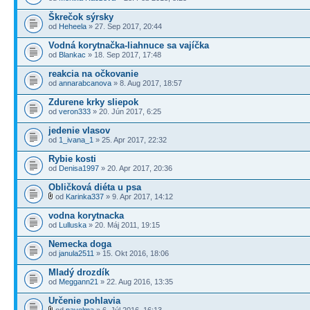
Škrečok sýrsky
od
Heheela
» 27. Sep 2017, 20:44
Vodná korytnačka-liahnuce sa vajíčka
od
Blankac
» 18. Sep 2017, 17:48
reakcia na očkovanie
od
annarabcanova
» 8. Aug 2017, 18:57
Zdurene krky sliepok
od
veron333
» 20. Jún 2017, 6:25
jedenie vlasov
od
1_ivana_1
» 25. Apr 2017, 22:32
Rybie kosti
od
Denisa1997
» 20. Apr 2017, 20:36
Obličková diéta u psa
od
Karinka337
» 9. Apr 2017, 14:12
vodna korytnacka
od
Lulluska
» 20. Máj 2011, 19:15
Nemecka doga
od
janula2511
» 15. Okt 2016, 18:06
Mladý drozdík
od
Meggann21
» 22. Aug 2016, 13:35
Určenie pohlavia
od
pavelma
» 6. Júl 2016, 16:13