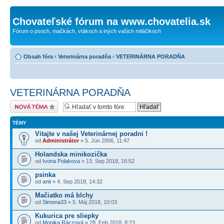
Chovateľské fórum na www.chovatelia.sk
Fórum o psoch, mačkách, vtákoch a iných vašich miláčikoch
Obsah fóra
‹
Veterinárna poradňa
‹
VETERINÁRNA PORADŇA
VETERINÁRNA PORADŇA
Odoslať novú tému
TÉMY
Vitajte v našej Veterinárnej poradni !
od
Administrátor
» 5. Jún 2006, 11:47
Holandska minikozička
od
Ivona Polakova
» 13. Sep 2018, 16:52
psinka
od
anit
» 4. Sep 2018, 14:32
Mačiatko má blchy
od
Simona33
» 5. Máj 2018, 10:03
Kukurica pre sliepky
od
Monika Ráczová
» 28. Feb 2018, 8:23