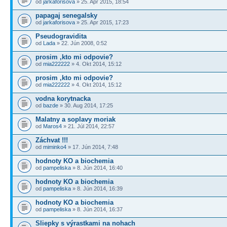
od
jarkaforisova
» 25. Apr 2015, 18:54
papagaj senegalsky
od
jarkaforisova
» 25. Apr 2015, 17:23
Pseudogravidita
od
Lada
» 22. Jún 2008, 0:52
prosim ,kto mi odpovie?
od
mia222222
» 4. Okt 2014, 15:12
prosim ,kto mi odpovie?
od
mia222222
» 4. Okt 2014, 15:12
vodna korytnacka
od
bazde
» 30. Aug 2014, 17:25
Malatny a soplavy moriak
od
Maros4
» 21. Júl 2014, 22:57
Záchvat !!!
od
miminko4
» 17. Jún 2014, 7:48
hodnoty KO a biochemia
od
pampeliska
» 8. Jún 2014, 16:40
hodnoty KO a biochemia
od
pampeliska
» 8. Jún 2014, 16:39
hodnoty KO a biochemia
od
pampeliska
» 8. Jún 2014, 16:37
Sliepky s výrastkami na nohach