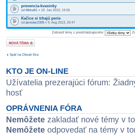
prevencia-kvasinky
od
Mirka91
» 18. Jan 2010, 19:06
Kačice si trhajú perie
od
jaroslav2305
» 5. Aug 2013, 20:47
Zobraziť témy z predchádzajúceho:
Z
Odoslať novú tému
Späť na Obsah fóra
KTO JE ON-LINE
Užívatelia prezerajúci fórum: Žiadn
hosť
OPRÁVNENIA FÓRA
Nemôžete
zakladať nové témy v to
Nemôžete
odpovedať na témy v to