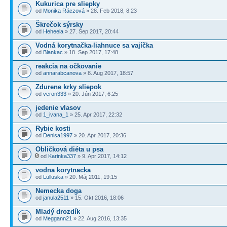
Kukurica pre sliepky
od
Monika Ráczová
» 28. Feb 2018, 8:23
Škrečok sýrsky
od
Heheela
» 27. Sep 2017, 20:44
Vodná korytnačka-liahnuce sa vajíčka
od
Blankac
» 18. Sep 2017, 17:48
reakcia na očkovanie
od
annarabcanova
» 8. Aug 2017, 18:57
Zdurene krky sliepok
od
veron333
» 20. Jún 2017, 6:25
jedenie vlasov
od
1_ivana_1
» 25. Apr 2017, 22:32
Rybie kosti
od
Denisa1997
» 20. Apr 2017, 20:36
Obličková diéta u psa
od
Karinka337
» 9. Apr 2017, 14:12
vodna korytnacka
od
Lulluska
» 20. Máj 2011, 19:15
Nemecka doga
od
janula2511
» 15. Okt 2016, 18:06
Mladý drozdík
od
Meggann21
» 22. Aug 2016, 13:35