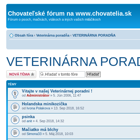
Chovateľské fórum na www.chovatelia.sk
Fórum o psoch, mačkách, vtákoch a iných vašich miláčikoch
Obsah fóra
‹
Veterinárna poradňa
‹
VETERINÁRNA PORADŇA
VETERINÁRNA PORA
Odoslať novú tému
TÉMY
Vitajte v našej Veterinárnej poradni !
od
Administrátor
» 5. Jún 2006, 11:47
Holandska minikozička
od
Ivona Polakova
» 13. Sep 2018, 16:52
psinka
od
anit
» 4. Sep 2018, 14:32
Mačiatko má blchy
od
Simona33
» 5. Máj 2018, 10:03