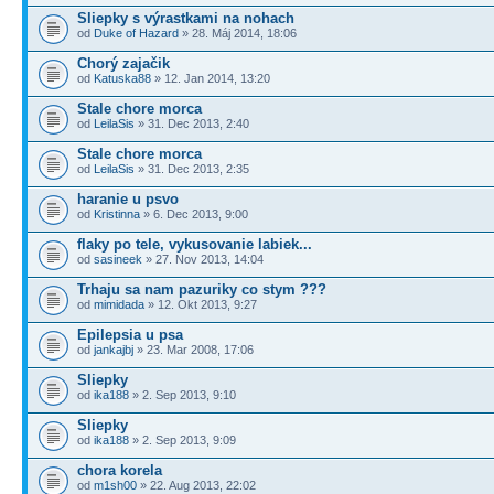
Sliepky s výrastkami na nohach
od
Duke of Hazard
» 28. Máj 2014, 18:06
Chorý zajačik
od
Katuska88
» 12. Jan 2014, 13:20
Stale chore morca
od
LeilaSis
» 31. Dec 2013, 2:40
Stale chore morca
od
LeilaSis
» 31. Dec 2013, 2:35
haranie u psvo
od
Kristinna
» 6. Dec 2013, 9:00
flaky po tele, vykusovanie labiek...
od
sasineek
» 27. Nov 2013, 14:04
Trhaju sa nam pazuriky co stym ???
od
mimidada
» 12. Okt 2013, 9:27
Epilepsia u psa
od
jankajbj
» 23. Mar 2008, 17:06
Sliepky
od
ika188
» 2. Sep 2013, 9:10
Sliepky
od
ika188
» 2. Sep 2013, 9:09
chora korela
od
m1sh00
» 22. Aug 2013, 22:02