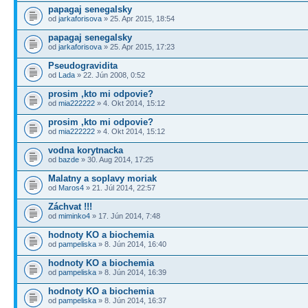
papagaj senegalsky
od
jarkaforisova
» 25. Apr 2015, 18:54
papagaj senegalsky
od
jarkaforisova
» 25. Apr 2015, 17:23
Pseudogravidita
od
Lada
» 22. Jún 2008, 0:52
prosim ,kto mi odpovie?
od
mia222222
» 4. Okt 2014, 15:12
prosim ,kto mi odpovie?
od
mia222222
» 4. Okt 2014, 15:12
vodna korytnacka
od
bazde
» 30. Aug 2014, 17:25
Malatny a soplavy moriak
od
Maros4
» 21. Júl 2014, 22:57
Záchvat !!!
od
miminko4
» 17. Jún 2014, 7:48
hodnoty KO a biochemia
od
pampeliska
» 8. Jún 2014, 16:40
hodnoty KO a biochemia
od
pampeliska
» 8. Jún 2014, 16:39
hodnoty KO a biochemia
od
pampeliska
» 8. Jún 2014, 16:37