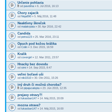
Určenie pohlavia
od
pavelma
» 6. Júl 2016, 16:13
Chory zajacik
od
Niqa890
» 5. Máj 2016, 11:48
Neaktívny škrečok
od
malakrpata
» 30. Apr 2016, 22:42
Candida
od
petra123
» 25. Mar 2016, 23:11
Opuch pod kožou králika
od
Colin
» 3. Dec 2015, 16:59
Kralik
od
covergirl
» 12. Mar 2011, 23:57
Hnacky bez dovodu
od
simi
» 14. Sep 2015, 8:47
veľmi boľavé uši
od
niki1510
» 30. Okt 2011, 15:26
iný druh či možná choroba?
od
pipajucalopta
» 23. Jún 2015, 12:35
prejavy otravy?!
od
lukasban147
» 14. Máj 2015, 20:09
mozna otrava?
od
lukasban147
» 14. Máj 2015, 16:00