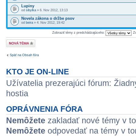
Lupiny
od
sibylka
» 6. Nov 2012, 13:13
Novela zákona o držbe psov
od
beira
» 4. Nov 2012, 19:42
Zobraziť témy z predchádzajúceho:
Z
Odoslať novú tému
Späť na Obsah fóra
KTO JE ON-LINE
Užívatelia prezerajúci fórum: Žiadn
hostia
OPRÁVNENIA FÓRA
Nemôžete
zakladať nové témy v to
Nemôžete
odpovedať na témy v to