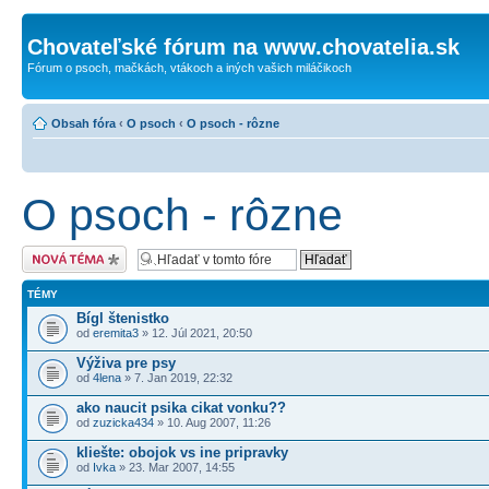
Chovateľské fórum na www.chovatelia.sk
Fórum o psoch, mačkách, vtákoch a iných vašich miláčikoch
Obsah fóra
‹
O psoch
‹
O psoch - rôzne
O psoch - rôzne
Odoslať novú tému
TÉMY
Bígl štenistko
od
eremita3
» 12. Júl 2021, 20:50
Výživa pre psy
od
4lena
» 7. Jan 2019, 22:32
ako naucit psika cikat vonku??
od
zuzicka434
» 10. Aug 2007, 11:26
kliešte: obojok vs ine pripravky
od
Ivka
» 23. Mar 2007, 14:55