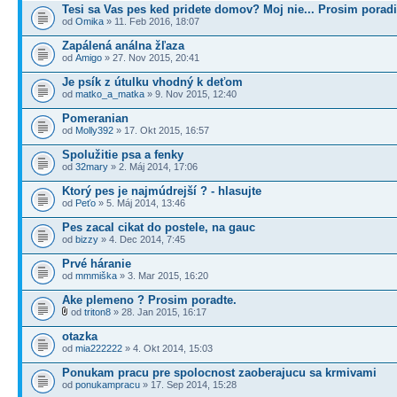
Tesi sa Vas pes ked pridete domov? Moj nie... Prosim poradi
od
Omika
» 11. Feb 2016, 18:07
Zapálená análna žľaza
od
Amigo
» 27. Nov 2015, 20:41
Je psík z útulku vhodný k deťom
od
matko_a_matka
» 9. Nov 2015, 12:40
Pomeranian
od
Molly392
» 17. Okt 2015, 16:57
Spolužitie psa a fenky
od
32mary
» 2. Máj 2014, 17:06
Ktorý pes je najmúdrejší ? - hlasujte
od
Peťo
» 5. Máj 2014, 13:46
Pes zacal cikat do postele, na gauc
od
bizzy
» 4. Dec 2014, 7:45
Prvé háranie
od
mmmiška
» 3. Mar 2015, 16:20
Ake plemeno ? Prosim poradte.
od
triton8
» 28. Jan 2015, 16:17
otazka
od
mia222222
» 4. Okt 2014, 15:03
Ponukam pracu pre spolocnost zaoberajucu sa krmivami
od
ponukampracu
» 17. Sep 2014, 15:28