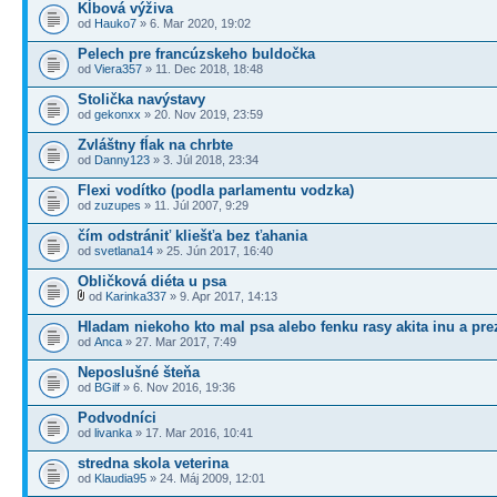
Kĺbová výživa
od
Hauko7
» 6. Mar 2020, 19:02
Pelech pre francúzskeho buldočka
od
Viera357
» 11. Dec 2018, 18:48
Stolička navýstavy
od
gekonxx
» 20. Nov 2019, 23:59
Zvláštny fĺak na chrbte
od
Danny123
» 3. Júl 2018, 23:34
Flexi vodítko (podla parlamentu vodzka)
od
zuzupes
» 11. Júl 2007, 9:29
čím odstrániť kliešťa bez ťahania
od
svetlana14
» 25. Jún 2017, 16:40
Obličková diéta u psa
od
Karinka337
» 9. Apr 2017, 14:13
Hladam niekoho kto mal psa alebo fenku rasy akita inu a pre
od
Anca
» 27. Mar 2017, 7:49
Neposlušné šteňa
od
BGilf
» 6. Nov 2016, 19:36
Podvodníci
od
livanka
» 17. Mar 2016, 10:41
stredna skola veterina
od
Klaudia95
» 24. Máj 2009, 12:01