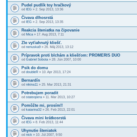
Pudel pudlík toy hračkový
od
IEG
» 2. Sep 2013, 13:36
Čivava dlhosrstá
od
IEG
» 2. Sep 2013, 13:35
Reakcia šteniatka na čipovanie
od
Mica
» 17. Aug 2013, 7:11
Zle vyťiahnutý kliešť.
od
nenuska9
» 26. Máj 2013, 13:12
Prípravok proti blchám a kliešťom: PROMERIS DUO
od
Gabriel Sobota
» 28. Jún 2007, 10:00
Psik do domu
od
doubleR
» 10. Apr 2013, 17:24
Bernardín
od
nikina11
» 25. Mar 2013, 21:31
Potrebujem poradit
od
stateopera
» 11. Mar 2013, 10:27
Pomôžte mi, prosím!!
od
katarina32
» 26. Feb 2013, 22:01
Čivava mini krátkosrstá
od
IEG
» 8. Feb 2013, 11:44
Uhynutie šteniatok
od
nick
» 10. Júl 2007, 9:50