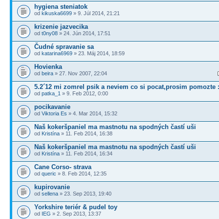
hygiena steniatok
od
kikuska6699
» 9. Júl 2014, 21:21
krizenie jazvecika
od
t0ny08
» 24. Jún 2014, 17:51
Čudné spravanie sa
od
katarina6969
» 23. Máj 2014, 18:59
Hovienka
od
beira
» 27. Nov 2007, 22:04
5.2´12 mi zomrel psik a neviem co si pocat,prosim pomozte :
od
patka_1
» 9. Feb 2012, 0:00
pocikavanie
od
Viktoria Es
» 4. Mar 2014, 15:32
Naš kokeršpaniel ma mastnotu na spodných častí uši
od
Kristína
» 11. Feb 2014, 16:38
Naš kokeršpaniel ma mastnotu na spodných častí uši
od
Kristína
» 11. Feb 2014, 16:34
Cane Corso- strava
od
queric
» 8. Feb 2014, 12:35
kupirovanie
od
sellena
» 23. Sep 2013, 19:40
Yorkshire teriér & pudel toy
od
IEG
» 2. Sep 2013, 13:37