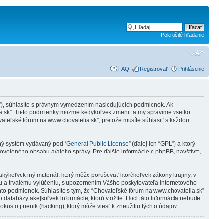
Pokročilé hľadanie
FAQ
Registrovať
Prihlásenie
um”), súhlasíte s právnym vymedzením nasledujúcich podmienok. Ak
ia.sk”. Tieto podmienky môžme kedykoľvek zmeniť a my spravíme všetko
ateľské fórum na www.chovatelia.sk”, pretože musíte súhlasiť s každou
čný systém vydávaný pod “
General Public License
” (ďalej len “GPL”) a ktorý
voleného obsahu a/alebo správy. Pre ďalšie informácie o phpBB, navštívte,
kýkoľvek iný materiál, ktorý môže porušovať ktorékoľvek zákony krajiny, v
u a trvalému vylúčeniu, s upozornením Vášho poskytovateľa internetového
to podmienok. Súhlasíte s tým, že “Chovateľské fórum na www.chovatelia.sk”
 databázy akejkoľvek informácie, ktorú vložíte. Hoci táto informácia nebude
s o prienik (hacking), ktorý môže viesť k zneužitiu týchto údajov.