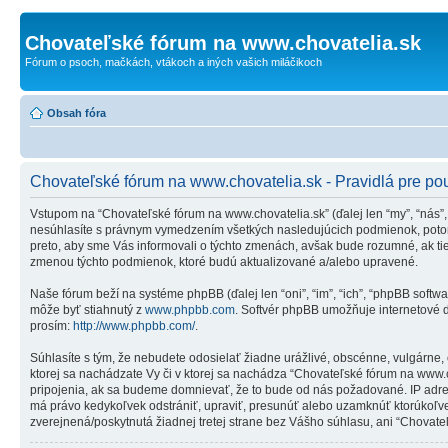
Chovateľské fórum na www.chovatelia.sk
Fórum o psoch, mačkách, vtákoch a iných vašich miláčikoch
Obsah fóra
Chovateľské fórum na www.chovatelia.sk - Pravidlá pre po
Vstupom na “Chovateľské fórum na www.chovatelia.sk” (ďalej len “my”, “nás”,
nesúhlasíte s právnym vymedzením všetkých nasledujúcich podmienok, potom
preto, aby sme Vás informovali o týchto zmenách, avšak bude rozumné, ak ti
zmenou týchto podmienok, ktoré budú aktualizované a/alebo upravené.
Naše fórum beží na systéme phpBB (ďalej len “oni”, “im”, “ich”, “phpBB soft
môže byť stiahnutý z
www.phpbb.com
. Softvér phpBB umožňuje internetové 
prosím:
http://www.phpbb.com/
.
Súhlasíte s tým, že nebudete odosielať žiadne urážlivé, obscénne, vulgárne,
ktorej sa nachádzate Vy či v ktorej sa nachádza “Chovateľské fórum na www
pripojenia, ak sa budeme domnievať, že to bude od nás požadované. IP adre
má právo kedykoľvek odstrániť, upraviť, presunúť alebo uzamknúť ktorúkoľvek 
zverejnená/poskytnutá žiadnej tretej strane bez Vášho súhlasu, ani “Chovate