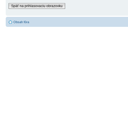
Späť na prihlasovaciu obrazovku
Obsah fóra