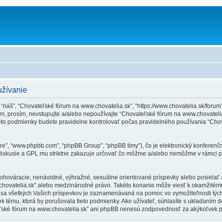
užívanie
 “náš”, “Chovateľské fórum na www.chovatelia.sk”, “https://www.chovatelia.sk/for
, prosím, nevstupujte a/alebo nepoužívajte “Chovateľské fórum na www.chovatel
eto podmienky budete pravidelne kontrolovať počas pravidelného používania “Chov
ware”, “www.phpbb.com”, “phpBB Group”, “phpBB tímy”), čo je elektronický konferen
diskusie a GPL mu striktne zakazuje určovať čo môžme a/alebo nemôžme v rámci po
 ohováracie, nenávistné, výhražné, sexuálne orientované príspevky alebo posielať a
.chovatelia.sk” alebo medzinárodné právo. Takéto konanie môže viesť k okamžitém
sa všetkých Vašich príspevkov je zaznamenávaná na pomoc vo vymožiteľnosti tých
tému, ktorá by porušovala tieto podmienky. Ako užívateľ, súhlasíte s ukladaním do
ľské fórum na www.chovatelia.sk” ani phpBB nenesú zodpovednosť za akýkoľvek poku