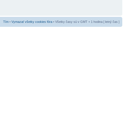
Tím
•
Vymazať všetky cookies fóra
• Všetky časy sú v GMT + 1 hodina [ letný čas ]