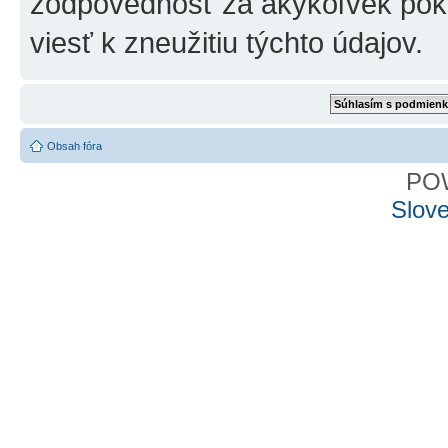
zodpovednosť za akýkoľvek poku
viesť k zneužitiu týchto údajov.
Obsah fóra
PO
Slove