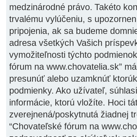
medzinárodné právo. Takéto kon
trvalému vylúčeniu, s upozorne
pripojenia, ak sa budeme domni
adresa všetkých Vašich príspe
vymožiteľnosti týchto podmienok
fórum na www.chovatelia.sk” má 
presunúť alebo uzamknúť ktorúko
podmienky. Ako užívateľ, súhlas
informácie, ktorú vložíte. Hoci t
zverejnená/poskytnutá žiadnej tr
“Chovateľské fórum na www.chov