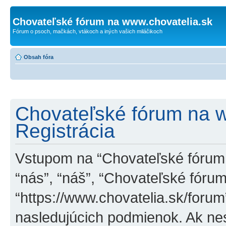
Chovateľské fórum na www.chovatelia.sk
Fórum o psoch, mačkách, vtákoch a iných vašich miláčikoch
Obsah fóra
Chovateľské fórum na w
Registrácia
Vstupom na “Chovateľské fórum n
“nás”, “náš”, “Chovateľské fóru
“https://www.chovatelia.sk/foru
nasledujúcich podmienok. Ak n