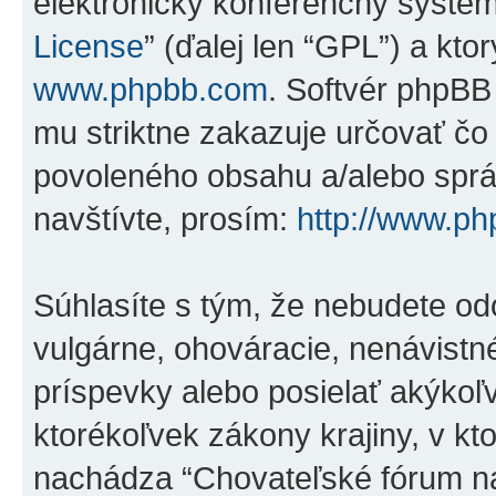
elektronický konferenčný systé
License
” (ďalej len “GPL”) a kto
www.phpbb.com
. Softvér phpBB
mu striktne zakazuje určovať 
povoleného obsahu a/alebo správ
navštívte, prosím:
http://www.p
Súhlasíte s tým, že nebudete od
vulgárne, ohováracie, nenávistn
príspevky alebo posielať akýkoľ
ktorékoľvek zákony krajiny, v kto
nachádza “Chovateľské fórum na