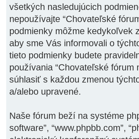
všetkých nasledujúcich podmieno
nepoužívajte “Chovateľské fórum
podmienky môžme kedykoľvek zm
aby sme Vás informovali o tých
tieto podmienky budete pravidel
používania “Chovateľské fórum 
súhlasiť s každou zmenou týcht
a/alebo upravené.
Naše fórum beží na systéme phpBB
software”, “www.phpbb.com”, “p