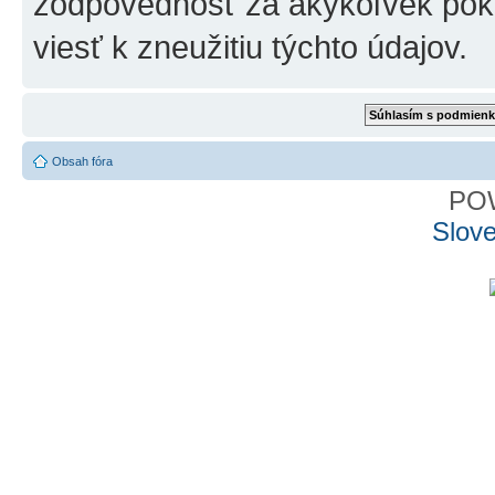
zodpovednosť za akýkoľvek poku
viesť k zneužitiu týchto údajov.
Obsah fóra
PO
Slove