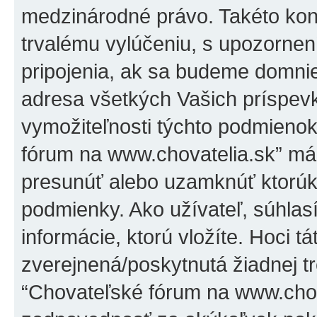
medzinárodné právo. Takéto kon
trvalému vylúčeniu, s upozorne
pripojenia, ak sa budeme domni
adresa všetkých Vašich príspe
vymožiteľnosti týchto podmienok
fórum na www.chovatelia.sk” má 
presunúť alebo uzamknúť ktorúko
podmienky. Ako užívateľ, súhlas
informácie, ktorú vložíte. Hoci t
zverejnená/poskytnutá žiadnej tr
“Chovateľské fórum na www.chov