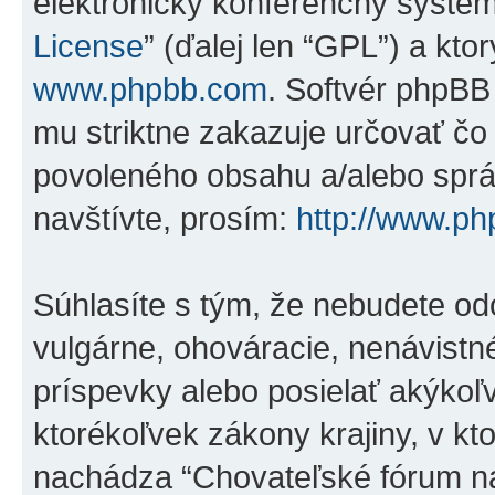
elektronický konferenčný systé
License
” (ďalej len “GPL”) a kto
www.phpbb.com
. Softvér phpBB
mu striktne zakazuje určovať 
povoleného obsahu a/alebo správ
navštívte, prosím:
http://www.p
Súhlasíte s tým, že nebudete od
vulgárne, ohováracie, nenávistn
príspevky alebo posielať akýkoľ
ktorékoľvek zákony krajiny, v kto
nachádza “Chovateľské fórum na