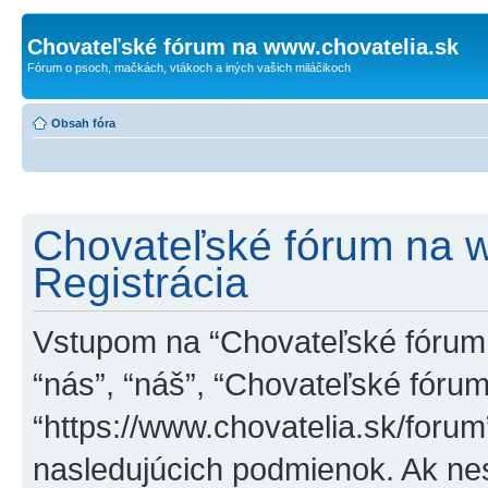
Chovateľské fórum na www.chovatelia.sk
Fórum o psoch, mačkách, vtákoch a iných vašich miláčikoch
Obsah fóra
Chovateľské fórum na w
Registrácia
Vstupom na “Chovateľské fórum n
“nás”, “náš”, “Chovateľské fóru
“https://www.chovatelia.sk/foru
nasledujúcich podmienok. Ak n