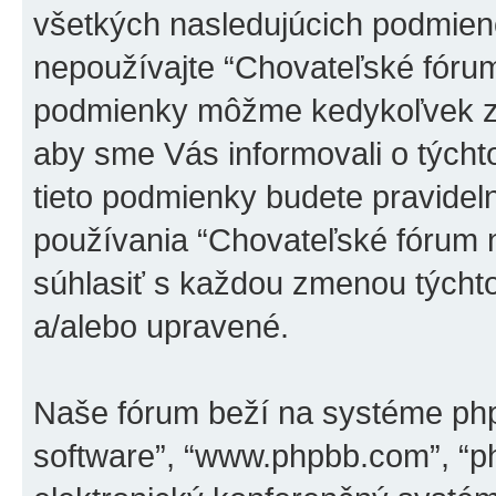
všetkých nasledujúcich podmieno
nepoužívajte “Chovateľské fórum
podmienky môžme kedykoľvek zm
aby sme Vás informovali o tých
tieto podmienky budete pravidel
používania “Chovateľské fórum 
súhlasiť s každou zmenou týcht
a/alebo upravené.
Naše fórum beží na systéme phpBB
software”, “www.phpbb.com”, “p