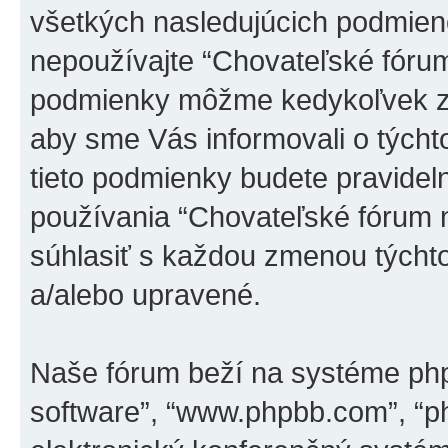
všetkých nasledujúcich podmieno
nepoužívajte “Chovateľské fórum
podmienky môžme kedykoľvek zm
aby sme Vás informovali o tých
tieto podmienky budete pravidel
používania “Chovateľské fórum 
súhlasiť s každou zmenou týcht
a/alebo upravené.
Naše fórum beží na systéme phpBB
software”, “www.phpbb.com”, “p