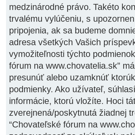
medzinárodné právo. Takéto kon
trvalému vylúčeniu, s upozorne
pripojenia, ak sa budeme domni
adresa všetkých Vašich príspe
vymožiteľnosti týchto podmienok
fórum na www.chovatelia.sk” má 
presunúť alebo uzamknúť ktorúko
podmienky. Ako užívateľ, súhlas
informácie, ktorú vložíte. Hoci t
zverejnená/poskytnutá žiadnej tr
“Chovateľské fórum na www.chov