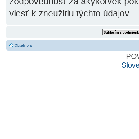
zodpovednosť za akýkoľvek poku
viesť k zneužitiu týchto údajov.
Obsah fóra
PO
Slove