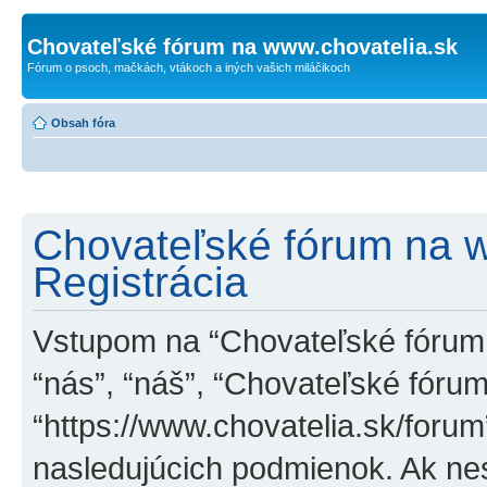
Chovateľské fórum na www.chovatelia.sk
Fórum o psoch, mačkách, vtákoch a iných vašich miláčikoch
Obsah fóra
Chovateľské fórum na w
Registrácia
Vstupom na “Chovateľské fórum n
“nás”, “náš”, “Chovateľské fóru
“https://www.chovatelia.sk/foru
nasledujúcich podmienok. Ak n