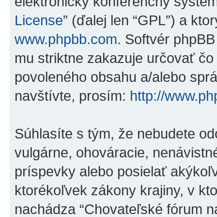
elektronický konferenčný systé
License
” (ďalej len “GPL”) a kto
www.phpbb.com
. Softvér phpBB
mu striktne zakazuje určovať 
povoleného obsahu a/alebo správ
navštívte, prosím:
http://www.p
Súhlasíte s tým, že nebudete od
vulgárne, ohováracie, nenávistn
príspevky alebo posielať akýkoľ
ktorékoľvek zákony krajiny, v kto
nachádza “Chovateľské fórum na