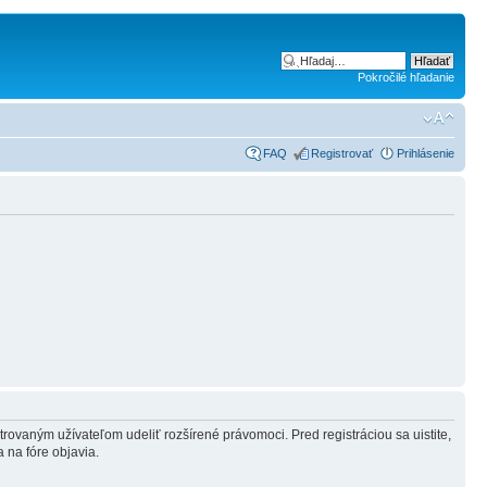
Pokročilé hľadanie
FAQ
Registrovať
Prihlásenie
strovaným užívateľom udeliť rozšírené právomoci. Pred registráciou sa uistite,
a na fóre objavia.