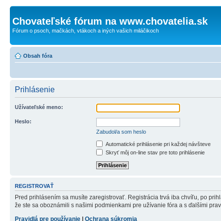
Chovateľské fórum na www.chovatelia.sk
Fórum o psoch, mačkách, vtákoch a iných vašich miláčikoch
Obsah fóra
Prihlásenie
Užívateľské meno:
Heslo:
Zabudol/a som heslo
Automatické prihlásenie pri každej návšteve
Skryť môj on-line stav pre toto prihlásenie
REGISTROVAŤ
Pred prihlásením sa musíte zaregistrovať. Registrácia trvá iba chvíľu, po pri
že ste sa oboznámili s našimi podmienkami pre užívanie fóra a s ďalšími pravid
Pravidlá pre používanie
|
Ochrana súkromia