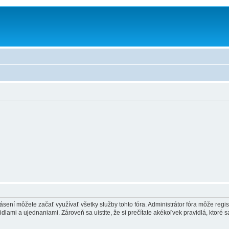
hlásení môžete začať využívať všetky služby tohto fóra. Administrátor fóra môže regi
lami a ujednaniami. Zároveň sa uistite, že si prečítate akékoľvek pravidlá, ktoré s