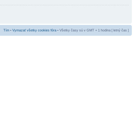
Tím
•
Vymazať všetky cookies fóra
• Všetky časy sú v GMT + 1 hodina [ letný čas ]