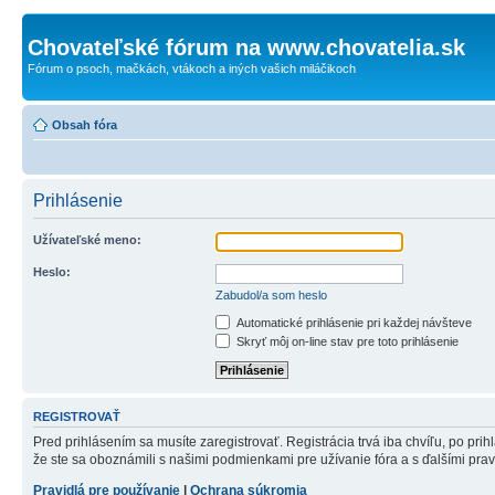
Chovateľské fórum na www.chovatelia.sk
Fórum o psoch, mačkách, vtákoch a iných vašich miláčikoch
Obsah fóra
Prihlásenie
Užívateľské meno:
Heslo:
Zabudol/a som heslo
Automatické prihlásenie pri každej návšteve
Skryť môj on-line stav pre toto prihlásenie
REGISTROVAŤ
Pred prihlásením sa musíte zaregistrovať. Registrácia trvá iba chvíľu, po pri
že ste sa oboznámili s našimi podmienkami pre užívanie fóra a s ďalšími pravid
Pravidlá pre používanie
|
Ochrana súkromia