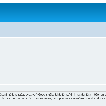
hlásení môžete začať využívať všetky služby tohto fóra. Administrátor fóra môže regi
lami a ujednaniami. Zároveň sa uistite, že si prečítate akékoľvek pravidlá, ktoré s