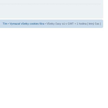
Tím
•
Vymazať všetky cookies fóra
• Všetky časy sú v GMT + 1 hodina [ letný čas ]