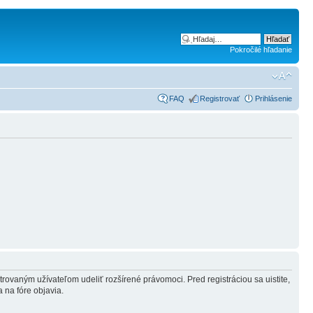
Pokročilé hľadanie
FAQ
Registrovať
Prihlásenie
strovaným užívateľom udeliť rozšírené právomoci. Pred registráciou sa uistite,
a na fóre objavia.