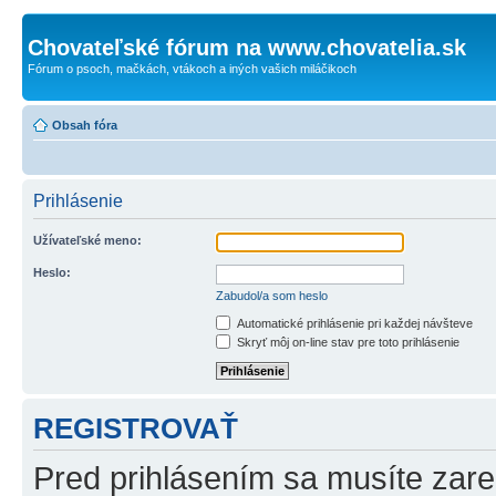
Chovateľské fórum na www.chovatelia.sk
Fórum o psoch, mačkách, vtákoch a iných vašich miláčikoch
Obsah fóra
Prihlásenie
Užívateľské meno:
Heslo:
Zabudol/a som heslo
Automatické prihlásenie pri každej návšteve
Skryť môj on-line stav pre toto prihlásenie
REGISTROVAŤ
Pred prihlásením sa musíte zareg