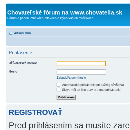
Chovateľské fórum na www.chovatelia.sk
Fórum o psoch, mačkách, vtákoch a iných vašich miláčikoch
Obsah fóra
Prihlásenie
Užívateľské meno:
Heslo:
Zabudol/a som heslo
Automatické prihlásenie pri každej návšteve
Skryť môj on-line stav pre toto prihlásenie
REGISTROVAŤ
Pred prihlásením sa musíte zareg