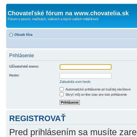
Chovateľské fórum na www.chovatelia.sk
Fórum o psoch, mačkách, vtákoch a iných vašich miláčikoch
Obsah fóra
Prihlásenie
Užívateľské meno:
Heslo:
Zabudol/a som heslo
Automatické prihlásenie pri každej návšteve
Skryť môj on-line stav pre toto prihlásenie
REGISTROVAŤ
Pred prihlásením sa musíte zareg