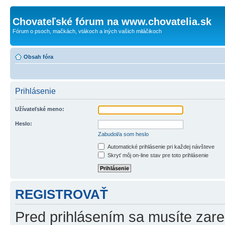
Chovateľské fórum na www.chovatelia.sk
Fórum o psoch, mačkách, vtákoch a iných vašich miláčikoch
Obsah fóra
Prihlásenie
Užívateľské meno:
Heslo:
Zabudol/a som heslo
Automatické prihlásenie pri každej návšteve
Skryť môj on-line stav pre toto prihlásenie
REGISTROVAŤ
Pred prihlásením sa musíte zareg