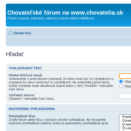
Chovateľské fórum na www.chovatelia.sk
Fórum o psoch, mačkách, vtákoch a iných vašich miláčikoch
Obsah fóra
Hľadať
VYHĽADÁVANÝ TEXT
Hľadať kľúčové slová:
Umiestnenie
+
pred slovom znamená, že slovo musí byť vo výsledkoch a
-
Hľad
znamená že slovo nemá byť vo výsledkoch. Ak umiestnite
|
pred slová,
každý výsledok bude obsahovať aspoň jedno z nich. Použitím * nahradíte
Hľad
časť slova
Vyhľadať autora:
Zadaním * nahradíte časť slova
NASTAVENIA VYHĽADÁVANIA
Prehľadávať fóra:
Zvoľte fórum alebo fóra, v ktorých chcete vyhľadávať. Ak nevypnete
možnosť prehľadávať subfóra, budú sa automaticky prehľadávať aj tie.