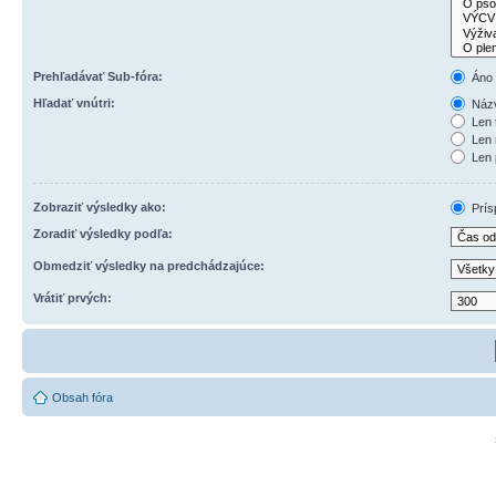
Prehľadávať Sub-fóra:
Áno
Hľadať vnútri:
Názv
Len 
Len 
Len 
Zobraziť výsledky ako:
Prís
Zoradiť výsledky podľa:
Obmedziť výsledky na predchádzajúce:
Vrátiť prvých:
Obsah fóra