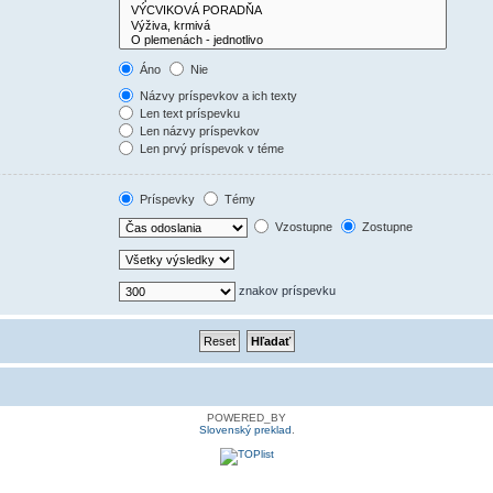
Áno
Nie
Názvy príspevkov a ich texty
Len text príspevku
Len názvy príspevkov
Len prvý príspevok v téme
Príspevky
Témy
Vzostupne
Zostupne
znakov príspevku
POWERED_BY
Slovenský preklad
.