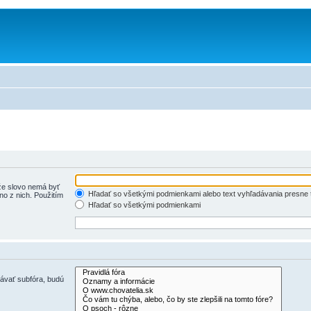
e slovo nemá byť
Hľadať so všetkými podmienkami alebo text vyhľadávania presne 
o z nich. Použitím
Hľadať so všetkými podmienkami
dávať subfóra, budú