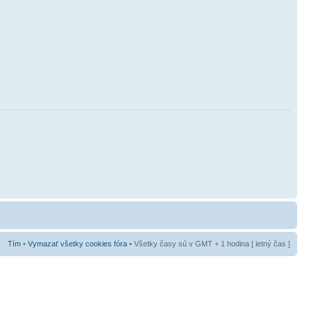
Tím
•
Vymazať všetky cookies fóra
• Všetky časy sú v GMT + 1 hodina [ letný čas ]