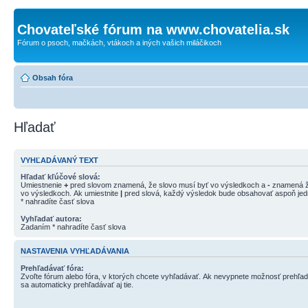
Chovateľské fórum na www.chovatelia.sk
Fórum o psoch, mačkách, vtákoch a iných vašich miláčikoch
Obsah fóra
Hľadať
VYHĽADÁVANÝ TEXT
Hľadať kľúčové slová:
Umiestnenie
+
pred slovom znamená, že slovo musí byť vo výsledkoch a
-
znamená ž
vo výsledkoch. Ak umiestnite
|
pred slová, každý výsledok bude obsahovať aspoň jedn
* nahradíte časť slova
Vyhľadať autora:
Zadaním * nahradíte časť slova
NASTAVENIA VYHĽADÁVANIA
Prehľadávať fóra:
Zvoľte fórum alebo fóra, v ktorých chcete vyhľadávať. Ak nevypnete možnosť prehľa
sa automaticky prehľadávať aj tie.