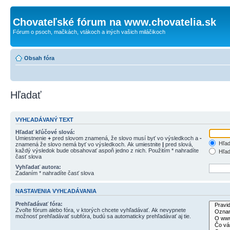
Chovateľské fórum na www.chovatelia.sk
Fórum o psoch, mačkách, vtákoch a iných vašich miláčikoch
Obsah fóra
Hľadať
VYHĽADÁVANÝ TEXT
Hľadať kľúčové slová:
Umiestnenie
+
pred slovom znamená, že slovo musí byť vo výsledkoch a
-
Hľad
znamená že slovo nemá byť vo výsledkoch. Ak umiestnite
|
pred slová,
každý výsledok bude obsahovať aspoň jedno z nich. Použitím * nahradíte
Hľad
časť slova
Vyhľadať autora:
Zadaním * nahradíte časť slova
NASTAVENIA VYHĽADÁVANIA
Prehľadávať fóra:
Zvoľte fórum alebo fóra, v ktorých chcete vyhľadávať. Ak nevypnete
možnosť prehľadávať subfóra, budú sa automaticky prehľadávať aj tie.