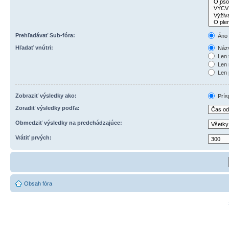
Prehľadávať Sub-fóra:
Áno
Hľadať vnútri:
Názv
Len 
Len 
Len 
Zobraziť výsledky ako:
Prís
Zoradiť výsledky podľa:
Obmedziť výsledky na predchádzajúce:
Vrátiť prvých:
Obsah fóra