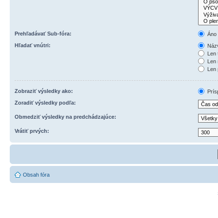
Prehľadávať Sub-fóra:
Áno
Hľadať vnútri:
Názv
Len 
Len 
Len 
Zobraziť výsledky ako:
Prís
Zoradiť výsledky podľa:
Obmedziť výsledky na predchádzajúce:
Vrátiť prvých:
Obsah fóra