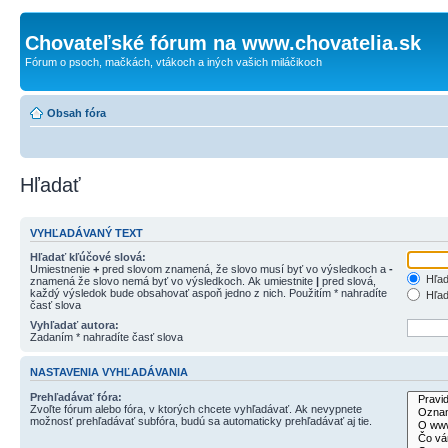
Chovateľské fórum na www.chovatelia.sk
Fórum o psoch, mačkách, vtákoch a iných vašich miláčikoch
Obsah fóra
Hľadať
VYHĽADÁVANÝ TEXT
Hľadať kľúčové slová:
Umiestnenie
+
pred slovom znamená, že slovo musí byť vo výsledkoch a
-
Hľad
znamená že slovo nemá byť vo výsledkoch. Ak umiestnite
|
pred slová,
každý výsledok bude obsahovať aspoň jedno z nich. Použitím * nahradíte
Hľad
časť slova
Vyhľadať autora:
Zadaním * nahradíte časť slova
NASTAVENIA VYHĽADÁVANIA
Prehľadávať fóra:
Zvoľte fórum alebo fóra, v ktorých chcete vyhľadávať. Ak nevypnete
možnosť prehľadávať subfóra, budú sa automaticky prehľadávať aj tie.