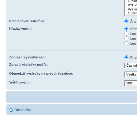
Prehľadávať Sub-fóra:
Áno
Hľadať vnútri:
Názv
Len 
Len 
Len 
Zobraziť výsledky ako:
Prís
Zoradiť výsledky podľa:
Obmedziť výsledky na predchádzajúce:
Vrátiť prvých:
Obsah fóra