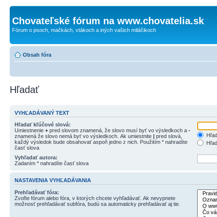
Chovateľské fórum na www.chovatelia.sk
Fórum o psoch, mačkách, vtákoch a iných vašich miláčikoch
Obsah fóra
Hľadať
VYHĽADÁVANÝ TEXT
Hľadať kľúčové slová:
Umiestnenie
+
pred slovom znamená, že slovo musí byť vo výsledkoch a
-
Hľad
znamená že slovo nemá byť vo výsledkoch. Ak umiestnite
|
pred slová,
každý výsledok bude obsahovať aspoň jedno z nich. Použitím * nahradíte
Hľad
časť slova
Vyhľadať autora:
Zadaním * nahradíte časť slova
NASTAVENIA VYHĽADÁVANIA
Prehľadávať fóra:
Zvoľte fórum alebo fóra, v ktorých chcete vyhľadávať. Ak nevypnete
možnosť prehľadávať subfóra, budú sa automaticky prehľadávať aj tie.