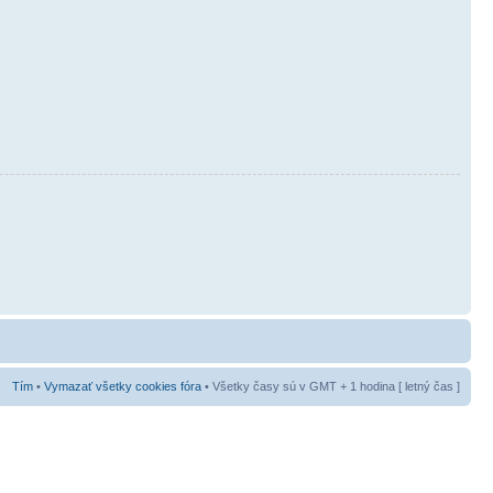
Tím
•
Vymazať všetky cookies fóra
• Všetky časy sú v GMT + 1 hodina [ letný čas ]