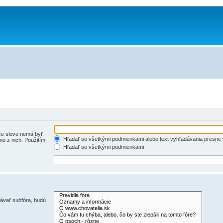
e slovo nemá byť
Hľadať so všetkými podmienkami alebo text vyhľadávania presne 
o z nich. Použitím
Hľadať so všetkými podmienkami
dávať subfóra, budú