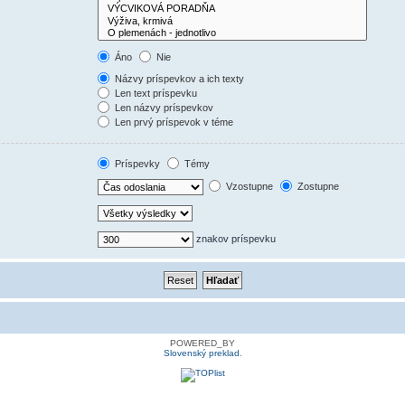
Áno
Nie
Názvy príspevkov a ich texty
Len text príspevku
Len názvy príspevkov
Len prvý príspevok v téme
Príspevky
Témy
Vzostupne
Zostupne
znakov príspevku
POWERED_BY
Slovenský preklad
.