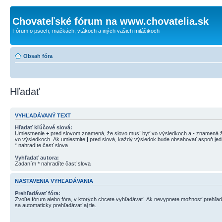
Chovateľské fórum na www.chovatelia.sk
Fórum o psoch, mačkách, vtákoch a iných vašich miláčikoch
Obsah fóra
Hľadať
VYHĽADÁVANÝ TEXT
Hľadať kľúčové slová:
Umiestnenie
+
pred slovom znamená, že slovo musí byť vo výsledkoch a
-
znamená ž
vo výsledkoch. Ak umiestnite
|
pred slová, každý výsledok bude obsahovať aspoň jedn
* nahradíte časť slova
Vyhľadať autora:
Zadaním * nahradíte časť slova
NASTAVENIA VYHĽADÁVANIA
Prehľadávať fóra:
Zvoľte fórum alebo fóra, v ktorých chcete vyhľadávať. Ak nevypnete možnosť prehľa
sa automaticky prehľadávať aj tie.