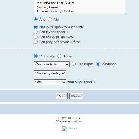
Áno
Nie
Názvy príspevkov a ich texty
Len text príspevku
Len názvy príspevkov
Len prvý príspevok v téme
Príspevky
Témy
Vzostupne
Zostupne
znakov príspevku
POWERED_BY
Slovenský preklad
.