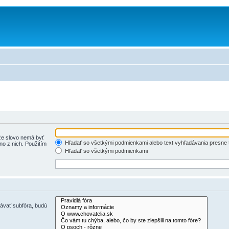
e slovo nemá byť
Hľadať so všetkými podmienkami alebo text vyhľadávania presne 
o z nich. Použitím
Hľadať so všetkými podmienkami
dávať subfóra, budú