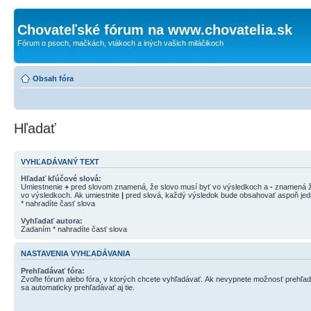
Chovateľské fórum na www.chovatelia.sk
Fórum o psoch, mačkách, vtákoch a iných vašich miláčikoch
Obsah fóra
Hľadať
VYHĽADÁVANÝ TEXT
Hľadať kľúčové slová:
Umiestnenie
+
pred slovom znamená, že slovo musí byť vo výsledkoch a
-
znamená ž
vo výsledkoch. Ak umiestnite
|
pred slová, každý výsledok bude obsahovať aspoň jedn
* nahradíte časť slova
Vyhľadať autora:
Zadaním * nahradíte časť slova
NASTAVENIA VYHĽADÁVANIA
Prehľadávať fóra:
Zvoľte fórum alebo fóra, v ktorých chcete vyhľadávať. Ak nevypnete možnosť prehľa
sa automaticky prehľadávať aj tie.