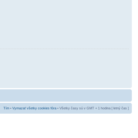
Tím
•
Vymazať všetky cookies fóra
• Všetky časy sú v GMT + 1 hodina [ letný čas ]